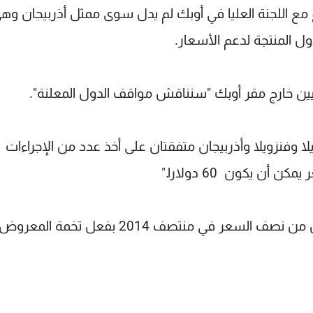
 اللجنة العليا في أوبك لم يدل سوى ممثل أذربيجان وهي
ل المنتجة لدعم الأسعار.
يين خارج مقر أوبك "سنناقش مواقف الدول المعلنة".
وفنزويلا وأذربيجان متفقتان على أخذ عدد من الإجراءات
ن يكون 60 دولارا."
ويجري تداول النفط قرب 50 دولارا للبرميل أي أقل من نصف السعر في منتصف 2014 بفعل تخمة المعرو