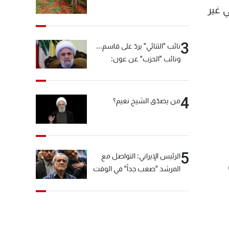
 غير
3
نائب "الثنائي" يردّ على قاسم...
ونائب "الحزب" عن عون:
"انشالله خير"
4
من يصدّق الشيخ نعيم؟
5
الرئيس الإيراني: التواصل مع
ض
المرشد "صعب جداً" في الوقت
الحالي