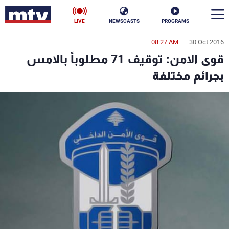
LIVE
NEWSCASTS
PROGRAMS
08:27 AM
30 Oct 2016
en
قوى الامن: توقيف 71 مطلوباً بالامس
الأخبار
بجرائم مختلفة
سياسة
ناس
إقتصاد
فن
منوعات
رياضة
كأس العالم
البرامج
جدول البرامج