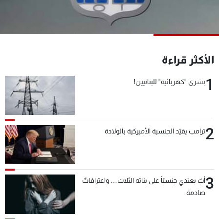
شاهد البرامج
الترددات
عن MTV
وظائف
الأكثر قراءة
الإنـتـاج
تواصل معنا
لاعلاناتكم
شروط الإسـتخدام
1
بشرى "كهربائية" للبنانيين!
سياسة الخصوصية
2
ترامب يقيّد الجنسية الأميركية بالولادة
3
أبٌ يعتدي جنسيّاً على بناته الثلاث… واعترافاتٌ
صادمة