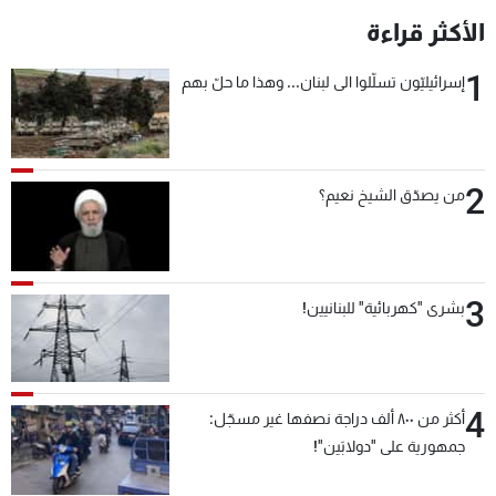
الأكثر قراءة
1
إسرائيليّون تسلّلوا الى لبنان... وهذا ما حلّ بهم
2
من يصدّق الشيخ نعيم؟
3
بشرى "كهربائية" للبنانيين!
4
أكثر من ٨٠٠ ألف دراجة نصفها غير مسجّل:
جمهورية على "دولابَين"!