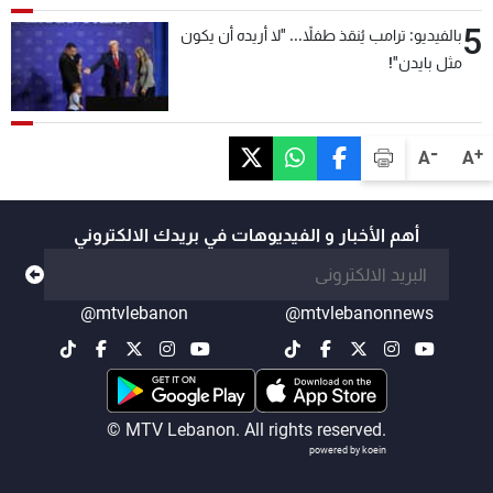
5
بالفيديو: ترامب يُنقذ طفلاً... "لا أريده أن يكون
مثل بايدن"!
-
+
A
A
أهم الأخبار و الفيديوهات في بريدك الالكتروني
@mtvlebanon
@mtvlebanonnews
© MTV Lebanon. All rights reserved.
powered by koein