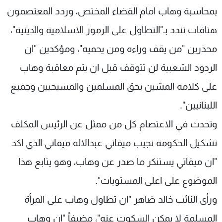
بمحاسبة وهاب امام القضاء المختص، وردد المعتصمون
شاهد البرامج
الترددات
هتافات تندد بـ"التطاول على الرموز الاسلامية والدينية"،
محذرين "من يقف وراءه ومن يحميه"، ومؤكدين "ان
عن MTV
وظائف
الردود الشعبية لن تتوقف قبل ان يتم معاقبة وهاب
الإنـتـاج
تواصل معنا
لاعلاناتكم
شروط الإسـتخدام
على كلامه المشين بحق المسلمين والمسيحيين وجميع
سياسة الخصوصية
اللبنانيين".
وتحدث في الاعتصام كل من ممثل عن الرئيس المكلف
تشكيل الحكومة نجيب ميقاتي عبدالاله ميقاتي الذي اكد
"ان ميقاتي يستنكر ما صدر عن وهاب، وهو يتابع هذا
الموضوع على اعلى المستويات".
ورأى النائب خالد ضاهر "ان تطاول وهاب على المرأة
المسلمة لا يمكن السكوت عنه"، مضيفاً "ان وهاب