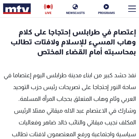
LIVE
NEWSCASTS
PROGRAMS
en
إعتصام في طرابلس إحتجاجا على كلام
الأخبار
وهاب المسيء للإسلام ولافتات تطالب
بمحاسبته أمام القضاء المختص
سياسة
ناس
إقتصاد
فن
نفذ حشد كبير من ابناء مدينة طرابلس اليوم إعتصاما في
منوعات
رياضة
ساحة النور إحتجاجا على تصريحات رئيس حزب التوحيد
العربي وئام وهاب المتعلق بحجاب المرأة المسلمة.
كأس العالم
وشارك في الاعتصام عبد الاله ميقاتي ممثلا الرئيس
المكلف نجيب ميقاتي والنائب خالد ضاهر وفعاليات
البرامج
سياسية واجتماعية ورفع المعتصمون لافتات تطالب
جدول البرامج