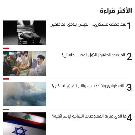
شاهد البرامج
الأكثر قراءة
الترددات
1
بعد خطف عسكري... الجيش يُلاحق الخاطفين
عن MTV
وظائف
الإنـتـاج
تواصل معنا
لاعلاناتكم
شروط الإسـتخدام
2
سياسة الخصوصية
بالفيديو: الظهور الأوّل لمجتبى خامنئي!
3
حالة طوارئ وإخلاءات... والنار تلاحق السكان!
4
ما الذي غيّرته المفاوضات اللبنانية الإسرائيلية؟