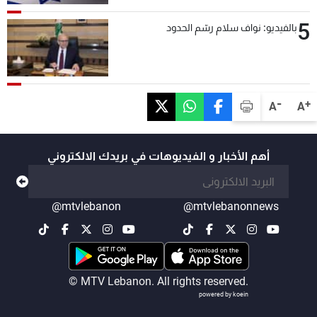
5
بالفيديو: نواف سلام رسّم الحدود
-
+
A
A
أهم الأخبار و الفيديوهات في بريدك الالكتروني
@mtvlebanon
@mtvlebanonnews
© MTV Lebanon. All rights reserved.
powered by koein