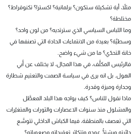
مثلاً، أية تشكيلة ستكون؟ برلمانية؟ اكسترا؟ تكنوقراط؟
مختلطة؟
وما اللباس السياسي الذي سترتديه؟ من لون واحد؟
وسطيَّة؟ بعيدة من الانتماءات الحادة التي تصنفها في
خانة التحدّي؟ ما من شيء واضح.
فالرئيس المكلَّف، في هذا المجال، لا يختلف عن أَبي
الهول. بل انه يرى في سياسة الصمت والتعتيم شطارة
وجدارة وميزة وقدرة.
ماذا نقول للناس؟ كيف يواجه هذا البلد المعطَّل
والمشلول منذ سنوات الاعصارات والثورات والمتغيّرات
التي تعصف بالمنطقة، فيما الكباش الداخلي تتوسَّع
دائرته ويشتدُّ عوده وتتكاثر تعقيداته وصعوباته؟