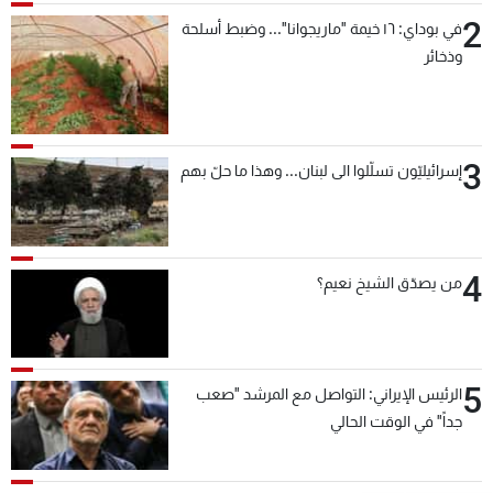
2
في بوداي: ١٦ خيمة "ماريجوانا"... وضبط أسلحة
وذخائر
3
إسرائيليّون تسلّلوا الى لبنان... وهذا ما حلّ بهم
4
من يصدّق الشيخ نعيم؟
5
الرئيس الإيراني: التواصل مع المرشد "صعب
جداً" في الوقت الحالي