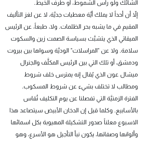
الشائك ولو رأس الشموط، أو طرف الخيط.
شاهد البرامج
إلاّ أن أحداً لا يملك أيَّة معطيات جديَّة، لا عن لغز التأليف
الترددات
المقيم في ما يشبه بحر الظلمات. ولا، طبعاً، عن الرئيس
عن MTV
وظائف
الميقاتي الذي يتشبَّث بسياسة الصمت زين والسكوت
الإنـتـاج
تواصل معنا
لاعلاناتكم
شروط الإسـتخدام
سلامة. ولا عن "المراسلات" الوديَّة وسواها بين بيروت
سياسة الخصوصية
ودمشق، أو تلك التي بين الرئيس المكلَّف والجنرال
ميشال عون الذي يُقال إنه يمترس خلف شروط
ومطالب لا تختلف بشيء عن شروط المسكوب.
الفترة الزمنيَّة التي تفصلنا عن يوم التكليف تُقاس
بالأسابيع. وكلما قيل إن الدخان الأبيض سيتصاعد هذا
الاسبوع معلناً صدور التشكيلة المهيوبة بكل اسمائها
وألوانها وصفاتها، يكون نبأ التأجيل هو الأسرع، وهو