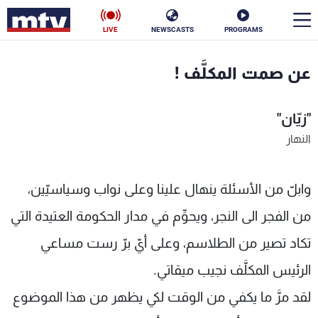
LIVE
NEWSCASTS
PROGRAMS
en
عن صمت المكلَّف !
الأخبار
"زيّان"
سياسة
ناس
النهار
إقتصاد
فن
وابلّ من الأسئلة ينهال علينا وعلى نواب وسياسيّين،
منوعات
رياضة
من الفجر الى النجر، ويحوِّم في مدار الحكومة العتيدة التي
كأس العالم
تكاد تصير من الطلاسم، وعلى أيّ برّ رست مساعي
الرئيس المكلَّف نجيب ميقاتي.
البرامج
لقد مرَّ ما يكفي من الوقت لكي يظهر من هذا الموضوع
جدول البرامج