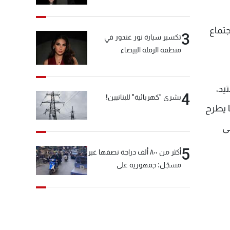
جتماع
3
تكسير سيارة نور غندور في
منطقة الرملة البيضاء
يد،
4
بشرى "كهربائية" للبنانيين!
ا يطرح
ى
5
أكثر من ٨٠٠ ألف دراجة نصفها غير
مسجّل: جمهورية على
"دولابَين"!