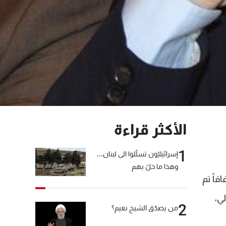
الأكثر قراءة
1
إسرائيليّون تسلّلوا الى لبنان...
وهذا ما حلّ بهم
قاً تم
 يومي 2 و3 شباط الحالي،
2
من يصدّق الشيخ نعيم؟