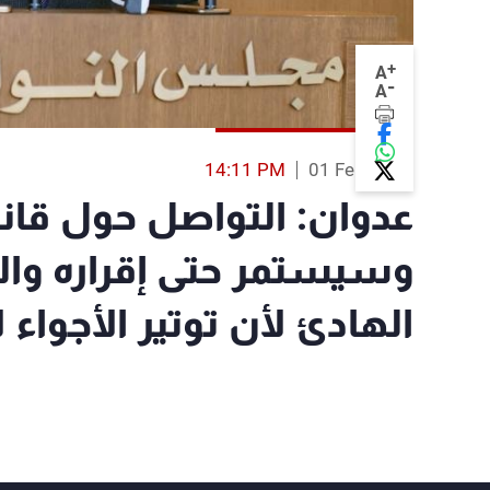
+
A
-
A
14:11 PM
01 Feb 2017
عدوان: التواصل حول قان
وسيستمر حتى إقراره وا
الهادئ لأن توتير الأجواء ل