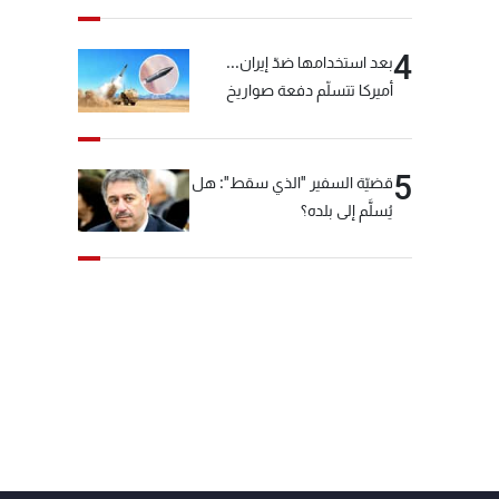
4
بعد استخدامها ضدّ إيران...
أميركا تتسلّم دفعة صواريخ
كبيرة!
5
قضيّة السفير "الذي سقط": هل
يُسلَّم إلى بلده؟