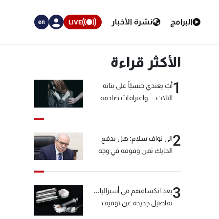
البرامج
نشرة الأخبار
LIVE
en
الأكثر قراءة
1
أبٌ يعتدي جنسيّاً على بناته
الثلاث… واعترافاتٌ صادمة
2
الى نواف سلام: هل يدفع
الحايك ثمن وقوفه في وجه
خيّاط؟
3
بعد انكشافهم في أستراليا...
تفاصيل جديدة عن توقيف
"شبكة الكوكايين"