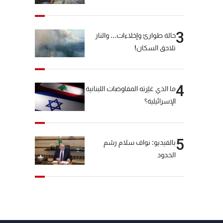
3
حالة طوارئ وإخلاءات... والنار
تلاحق السكان!
4
ما الذي غيّرته المفاوضات اللبنانية
الإسرائيلية؟
5
بالفيديو: نواف سلام رسّم
الحدود