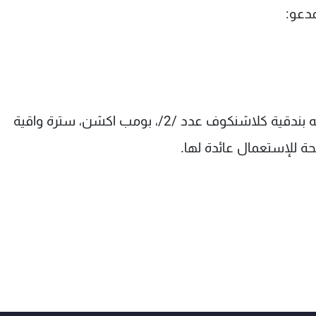
دعو:
لإقدامه على الاتجار بالاسلحة، وضبطت داخل منزله بندقية كلاشنكوف عدد /2/، بومب اكشن، سترة واقية
 للإستعمال عائدة لها.