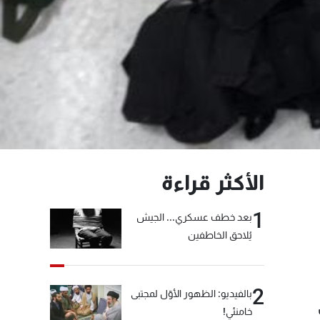
الأكثر قراءة
1
بعد خطف عسكري... الجيش
يُلاحق الخاطفين
2
بالفيديو: الظهور الأوّل لمجتبى
خامنئي!