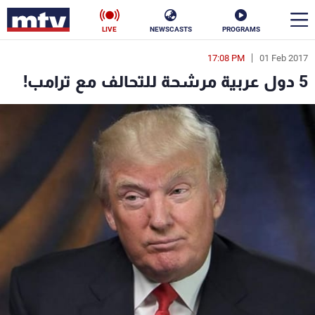
LIVE
NEWSCASTS
PROGRAMS
17:08 PM
01 Feb 2017
en
5 دول عربية مرشحة للتحالف مع ترامب!
الأخبار
سياسة
ناس
إقتصاد
فن
منوعات
رياضة
كأس العالم
البرامج
جدول البرامج