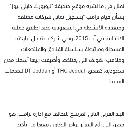
تمثل في ما نشره موقع صحيفة "نيويورك دايلي نيوز"
بشأن قيام ترامب "بتسجيل ثماني شركات مختلفة
ومتعددة الأنشطة في السعودية بعيد إطلاق حملته
الانتخابية في آب 2015، وهي شركات تحمل ماركته
المسجلة ومرتبطة بسلسلة الفنادق والمنتجعات
وملاعب الغولف التي يمتلكها وأضيفت إليها أسماء مدن
سعودية، كفندق THC Jeddah أو DT Jeddah للخدمات
التقنية".
البلد العربي الثاني المرشح للتحالف مع إدارة ترامب، هو
مصر، التي رأى التقرير بوادر التعاون معها في تأكيد