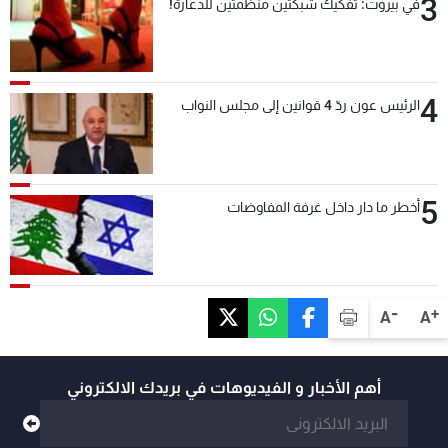
3
في بيروت: تفكيك شبكتين منظّمتين للدعارة!
4
الرئيس عون ردّ 4 قوانين إلى مجلس النواب
5
أخطر ما دار داخل غرفة المفاوضات
-
+
A
A
أهم الأخبار و الفيديوهات في بريدك الالكتروني