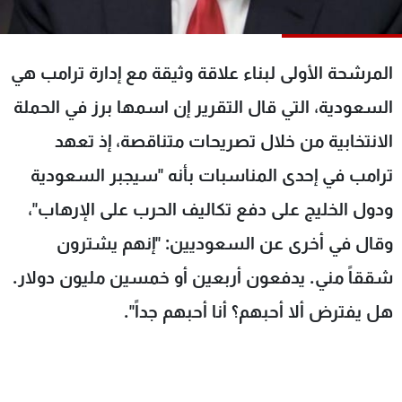
شاهد البرامج
الترددات
المرشحة الأولى لبناء علاقة وثيقة مع إدارة ترامب هي
عن MTV
وظائف
السعودية، التي قال التقرير إن اسمها برز في الحملة
الإنـتـاج
تواصل معنا
الانتخابية من خلال تصريحات متناقصة، إذ تعهد
لاعلاناتكم
شروط الإسـتخدام
سياسة الخصوصية
ترامب في إحدى المناسبات بأنه "سيجبر السعودية
ودول الخليج على دفع تكاليف الحرب على الإرهاب"،
وقال في أخرى عن السعوديين: "إنهم يشترون
شققاً مني. يدفعون أربعين أو خمسين مليون دولار.
هل يفترض ألا أحبهم؟ أنا أحبهم جداً".