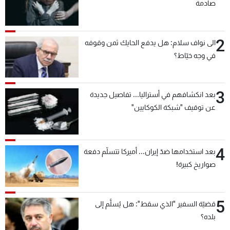
صادمة
2
الى نواف سلام: هل يدفع الحايك ثمن وقوفه
في وجه خيّاط؟
3
بعد انكشافهم في أستراليا... تفاصيل جديدة
عن توقيف "شبكة الكوكايين"
4
بعد استخدامها ضدّ إيران... أميركا تتسلّم دفعة
صواريخ كبيرة!
5
قضيّة السفير "الذي سقط": هل يُسلَّم إلى
بلده؟