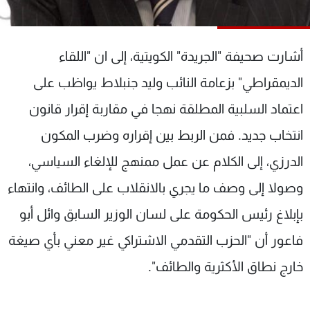
شاهد البرامج
الترددات
أشارت صحيفة "الجريدة" الكويتية، إلى ان "اللقاء
عن MTV
وظائف
الديمقراطي" بزعامة النائب وليد جنبلاط يواظب على
الإنـتـاج
تواصل معنا
اعتماد السلبية المطلقة نهجا في مقاربة إقرار قانون
لاعلاناتكم
شروط الإسـتخدام
سياسة الخصوصية
انتخاب جديد. فمن الربط بين إقراره وضرب المكون
الدرزي، إلى الكلام عن عمل ممنهج للإلغاء السياسي،
وصولا إلى وصف ما يجري بالانقلاب على الطائف، وانتهاء
بإبلاغ رئيس الحكومة على لسان الوزير السابق وائل أبو
فاعور أن "الحزب التقدمي الاشتراكي غير معني بأي صيغة
خارج نطاق الأكثرية والطائف".