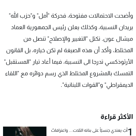
وأضحت الاحتمالات مفتوحة، فحركة "أمل" و"حزب الله"
يريدان النسبية، وكذلك يعلن رئيس الجمهورية العماد
ميشال عون. تكتل "التغيير والإصلاح" تنصل من
المختلط، وأكد أن هذه الصيغة لم تكن خياره، بل القانون
الأرثوذكسي تدرجا الى النسبية، فيما أعاد تيار "المستقبل"
التمسك بالمشروع المختلط الذي رسم دوائره مع "اللقاء
الديمقراطي" و"القوات اللبنانية".
الأكثر قراءة
1
أبٌ يعتدي جنسيّاً على بناته الثلاث… واعترافاتٌ