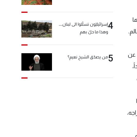
ا
4
إسرائيليّون تسلّلوا الى لبنان...
لم.
وهذا ما حلّ بهم
 عن
5
من يصدّق الشيخ نعيم؟
،
جه،