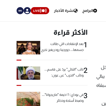
البرامج
نشرة الأخبار
LIVE
en
الأكثر قراءة
1
بعد الإنتقادات التي طالت
جسمها... جورجينا رودريغيز تخرج
عن صمتها
خل
2
نائب "الثنائي" يردّ على قاسم...
ونائب "الحزب" عن عون:
يبالي
"انشالله خير"
سبقاه
3
في بوداي: ١٦ خيمة "ماريجوانا"...
وضبط أسلحة وذخائر
ين