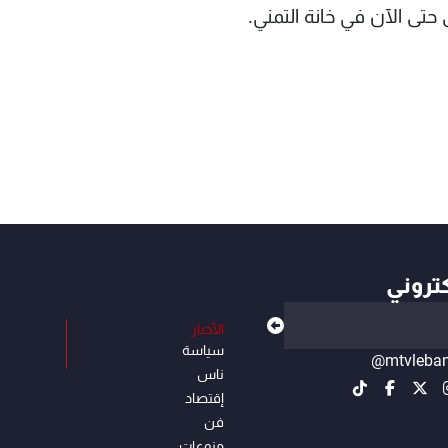
تى الآن في خانة التمني.
كتروني
الأخبار
سياسة
@mtvleba
ناس
إقتصاد
فن
منوعات