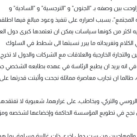
 بين وصفه بـ "الجنون" و "النرجسية" و "السادية" و
 المجتمع"، بسبب اصراره على تنفيذ وعود مبالغ فيها اطلقه
يه اكثر من كونها سياسات يمكن ان تعتمدها كبرى دول العا
 الكلام وتغريداته ما يبرر نسبتها الى شطط في السلوك
رين والتجارة الخارجية والعلاقات مع الشركات والدول لا تخرج
 في انه يريد ان يطبع الرئاسة في عهده بطابعه الشخصي جداً
، طالما ان تجارب معاصرة مماثلة نجحت وأثبتت قدرتها على
يه" الروسي والتركي، ويخاطب، على غرارهما، شعبوية لا تفتقدها
غان نجح في تطويع المؤسسة الحاكمة وإخضاعها لشخصه ومزا
يين والمهاجرين من ست دول اخرى ذات غالبية مسلمة، بما هو