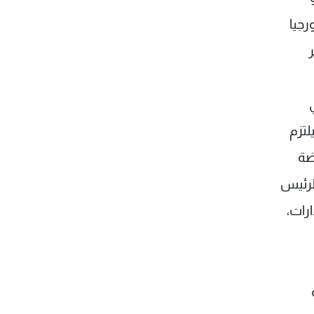
جيا
لتزم
ضة
الرئيس
رات،