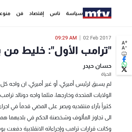
سياسة
ناس
إقتصاد
فن
منوع
09:29 AM
02 Feb 2017
+
A
-
"ترامب الأول": خليط من 
A
حسان حيدر
الحياة
لم يسبق لرئيس أميركي، أو غير أميركي، ان واجه كل
الولايات المتحدة وخارجها، مثلما واجه دونالد ترامب 
كثيراً بآراء منتقديه ويصر على المضي قدماً في اج
الى تجاوز المألوف وشخصنة الحكم في بلديهما هما 
وكانت قرارات ترامب وإجراءاته الانقلابية دفعت بو