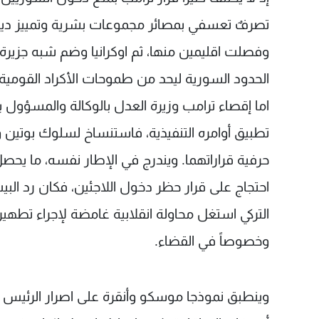
تصرفٌ تعسفي بمصائر مجموعات بشرية وتمييز ديني
وفصلت اقليمين منها، ثم اوكرانيا وضم شبه جزيرة ا
الحدود السورية ليحد من طموحات الأكراد القومية.
اما إقصاء ترامب وزيرة العدل بالوكالة والمسؤول ب
تطبيق أوامره التنفيذية، فاستنساخ لسلوك بوتين و
حرفية قراراتهما. ويندرج في الإطار نفسه، ما يحص
احتجاج على قرار حظر دخول اللاجئين، فكان رد البيت
التركي استغل محاولة انقلابية غامضة لإجراء تطه
وخصوصاً في القضاء.
وينطبق نموذجا موسكو وأنقرة على اصرار الرئيس ا