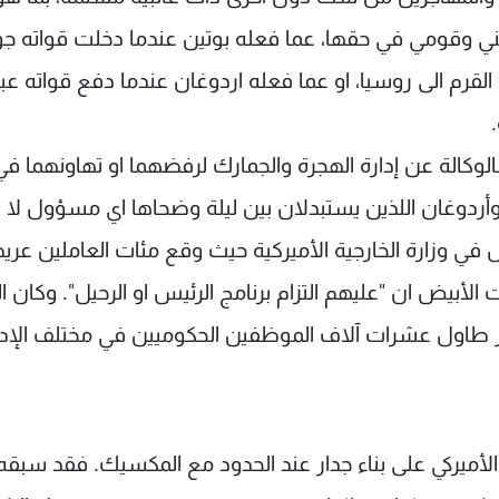
 وقومي في حقها، عما فعله بوتين عندما دخلت قواته جور
لقرم الى روسيا، او عما فعله اردوغان عندما دفع قواته عبر
الوكالة عن إدارة الهجرة والجمارك لرفضهما او تهاونهما في
أردوغان اللذين يستبدلان بين ليلة وضحاها اي مسؤول لا ي
ل في وزارة الخارجية الأميركية حيث وقع مئات العاملين عري
 الأبيض ان "عليهم التزام برنامج الرئيس او الرحيل". وكان 
ير طاول عشرات آلاف الموظفين الحكوميين في مختلف الإدا
لأميركي على بناء جدار عند الحدود مع المكسيك. فقد سبقه