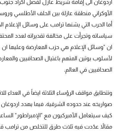
أردوغان الى إقامة شريط عازل لفصل اكراد جنوب 
الأوكراني منطقة عازلة بين الحلف الأطلسي وروسي
أما الحرب التي يشنها ترامب على وسائل الإعلام الأ
سياساته وتجرأت على مخالفة تقديراته لعدد المحتفي
ان "وسائل الإعلام هي حزب المعارضة وعليها ان تب
لأسلوب بوتين المتهم باغتيال الصحافيين والمعا
الصحافيين في العالم.
وتتطابق مواقف الرؤساء الثلاثة ايضاً في العداء للا
صواريخه عند حدوده الشرقية، فيما يهدد اردوغان بإ
كيف سيتعامل الأميركيون مع "الإمبراطور" الساع