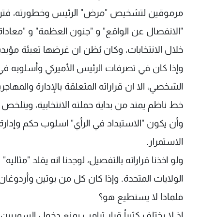
مرموقين لتشخيص "مرض" الرئيس وخطورته، فتراوحت
"الانفصال عن الواقع" و "جنون العظمة" و "معاداة
خلال الانتخابات، وكان يُظن ان غرضها تعبئة مؤيد
وإذا كان في تصرفات الرئيس الأميركي وأسلوبه في
الشخصي، الا ان قراراته المتعلقة بالإدارة والمهاج
خط ناظم يمتد من بداية حملته الانتخابية، ويتلخص
وأن يكون "الاستبداد في الرأي" اسلوب حكم وإدارة
الاستمرار.
ولو اخذنا قراراته بالتفصيل، لوجدنا انه يقلد "مثال
الولايات المتحدة. وإذا كان كل من بوتين وأردو
فلماذا لا يستطيع هو؟
إذ لا يختلف كثيراً قرار ترامب بمنع دخول السور