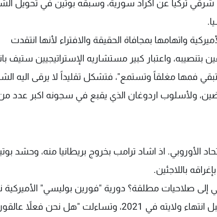
شرقي تركيا عن اكراد سورية، وسبقه بوتين في تحويل الش
ا.
ميركية واتهامها بمجافاة الحقيقة والافتراء لأنها انتقدت
ن بتنصيبه، واعتبار كبير مستشاريه الإستراتيجيين ستيف با
قي فمها مغلقاً وتستمع"، فتشكل تقليداً لا يرقى اليه ال
رضين، ولأسلوب اردوغان الذي يقبع في سجونه اكبر عدد من
تحاد الأوروبي. اذ اشاد ترامب بخروج بريطانيا منه، وحشد بوت
غراقه باللاجئين.
ي إلى صلاحيات مطلقة؟ دورية "فورين بوليسي" الأميركية
مقالاً عدّدت فيه ثلاث طرق للتخلص من ترامب قبل انتهاء ولايته في 2021، وتساءلت "هل نحن فع