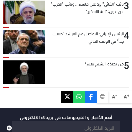
3
نائب "الثنائي" يردّ على قاسم... ونائب "الحزب"
عن عون: "انشالله خير"
4
الرئيس الإيراني: التواصل مع المرشد "صعب
جداً" في الوقت الحالي
5
من يصدّق الشيخ نعيم؟
-
+
A
A
أهم الأخبار و الفيديوهات في بريدك الالكتروني