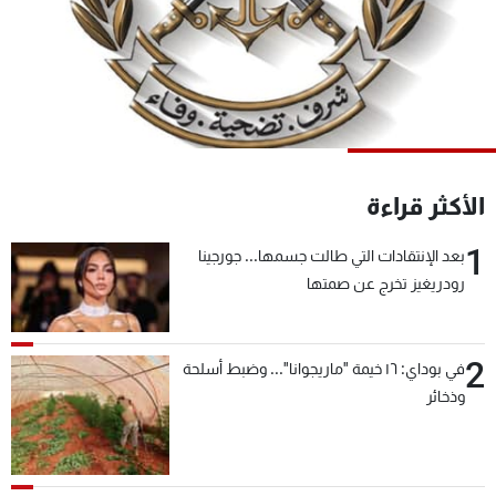
شاهد البرامج
الترددات
عن MTV
وظائف
الإنـتـاج
تواصل معنا
لاعلاناتكم
شروط الإسـتخدام
سياسة الخصوصية
الأكثر قراءة
1
بعد الإنتقادات التي طالت جسمها... جورجينا
رودريغيز تخرج عن صمتها
2
في بوداي: ١٦ خيمة "ماريجوانا"... وضبط أسلحة
وذخائر