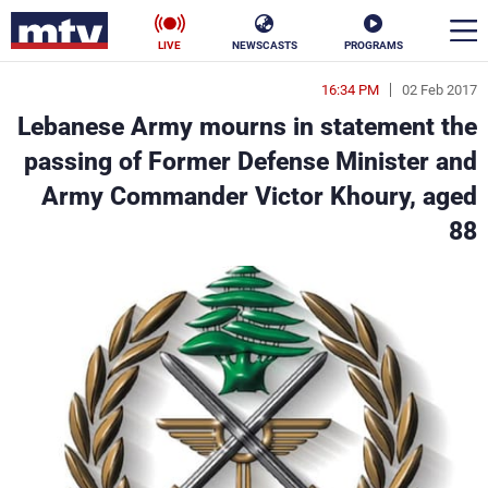
LIVE
NEWSCASTS
PROGRAMS
16:34 PM
02 Feb 2017
en
Lebanese Army mourns in statement the
الأخبار
passing of Former Defense Minister and
Army Commander Victor Khoury, aged
سياسة
ناس
88
إقتصاد
فن
منوعات
رياضة
كأس العالم
البرامج
جدول البرامج