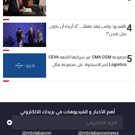
4
بالفيديو: ترامب يُنقذ طفلاً... "لا أريده أن يكون
مثل بايدن"!
5
مجموعة CMA CGM عبر شركتها التابعة CEVA
Logistics تُنجز الاستحواذ على مجموعة فتّال
أهم الأخبار و الفيديوهات في بريدك الالكتروني
@mtvlebanon
@mtvlebanonnews