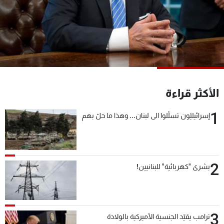
شاهد البرامج
الترددات
عن MTV
وظائف
الإنـتـاج
تواصل معنا
لاعلاناتكم
شروط الإسـتخدام
سياسة الخصوصية
الأكثر قراءة
1
إسرائيليّون تسلّلوا الى لبنان... وهذا ما حلّ بهم
2
بشرى "كهربائية" للبنانيين!
3
ترامب يقيّد الجنسية الأميركية بالولادة