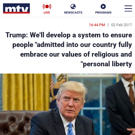
LIVE
NEWSCASTS
PROGRAMS
16:44 PM
02 Feb 2017
en
Trump: We'll develop a system to ensure
الأخبار
people "admitted into our country fully
embrace our values of religious and
سياسة
ناس
personal liberty"
إقتصاد
فن
منوعات
رياضة
كأس العالم
البرامج
جدول البرامج