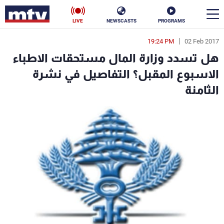
LIVE
NEWSCASTS
PROGRAMS
19:24 PM
02 Feb 2017
en
هل تسدد وزارة المال مستحقات الاطباء
الأخبار
الاسبوع المقبل؟ التفاصيل في نشرة
الثامنة
سياسة
ناس
إقتصاد
فن
منوعات
رياضة
كأس العالم
البرامج
جدول البرامج