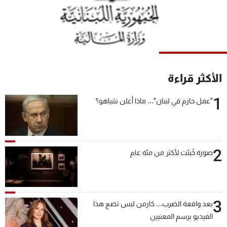
شاهد البرامج
الترددات
عن MTV
وظائف
الإنـتـاج
تواصل معنا
الأكثر قراءة
لاعلاناتكم
شروط الإسـتخدام
سياسة الخصوصية
1
"عمل حازم في لبنان"... ماذا أعلن نتنياهو؟
2
صورة خُبئت لأكثر من مئة عام
3
بعد واقعة الضرب... كارمن لبس تضع هذا
الفيديو برسم المعنيين