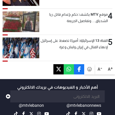
4
موقع MTV يكشف: حكم بإعدام قاتل ريا
الشدياق… وتفاصيل الجريمة
5
القناة 13 الإسرائيليّة: أميركا تضغط على إسرائيل
لإنهاء القتال في إيران ولبنان وغزة
-
+
A
A
أهم الأخبار و الفيديوهات في بريدك الالكتروني
@mtvlebanon
@mtvlebanonnews