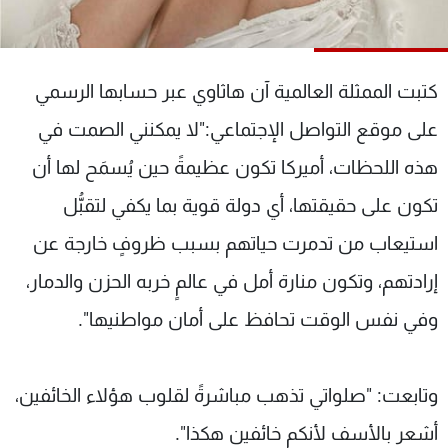
شاهد البرامج
الترددات
كتبت الممثلة العالمية آن هاثاوي عبر حسابها الرسمي
عن MTV
وظائف
على موقع التواصل الإجتماعي:"لا يمكنني الصمت في
الإنـتـاج
تواصل معنا
لاعلاناتكم
شروط الإسـتخدام
هذه اللحظات، أميركا تكون عظيمةً حين يُسمَح لها أن
سياسة الخصوصية
تكون على حقيقتها، أي دولة قوية بما يكفي لتقبُّل
استيعاب من تدمرت حياتهم بسبب ظروفٍ خارجة عن
إرادتهم، وتكون منارة أمل في عالمٍ خربه الحزن والدمار،
وفي نفس الوقت تحافظ على أمان مواطنيها".
وتابعت: "صلواتي تذهب مباشرةً لقلوب هؤلاء الخائفين،
أشعر بالأسف لأنكم خائفين هكذا".