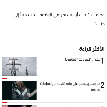
وختمت: "يجب أن نستمر في الوقوف بحبّ جنباً إلى
جنب".
الأكثر قراءة
1
بشرى "كهربائية" للبنانيين!
2
أبٌ يعتدي جنسيّاً على بناته الثلاث… واعترافاتٌ
صادمة