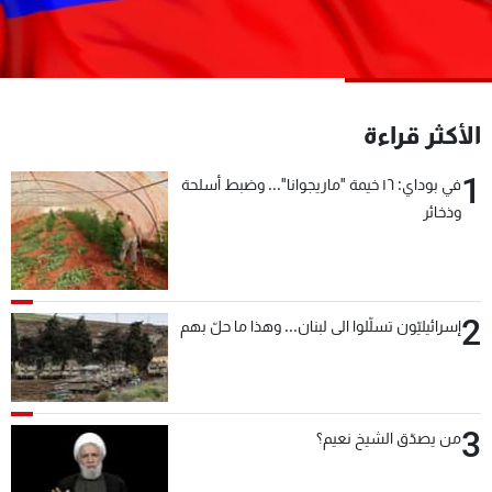
شاهد البرامج
الترددات
عن MTV
وظائف
الأكثر قراءة
الإنـتـاج
تواصل معنا
لاعلاناتكم
شروط الإسـتخدام
1
في بوداي: ١٦ خيمة "ماريجوانا"... وضبط أسلحة
سياسة الخصوصية
وذخائر
2
إسرائيليّون تسلّلوا الى لبنان... وهذا ما حلّ بهم
3
من يصدّق الشيخ نعيم؟