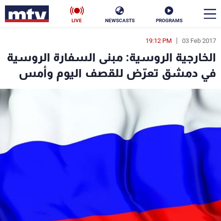
LIVE
NEWSCASTS
PROGRAMS
19:12 PM
03 Feb 2017
en
الخارجية الروسية: مبنى السفارة الروسية
الأخبار
في دمشق تعرّض للقصف اليوم وأمس
سياسة
ناس
إقتصاد
فن
منوعات
رياضة
كأس العالم
البرامج
جدول البرامج