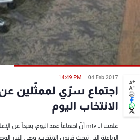
14:49 PM
04 Feb 2017
+
A
-
اجتماع سرّي لممثّلين عن ا
A
الانتخاب اليوم
علمت الـ mtv أنّ اجتماعاً عقد اليوم، بعيداً
الرباعيّة التي تبحث قانون الانتخاب، وهي التيار الوط