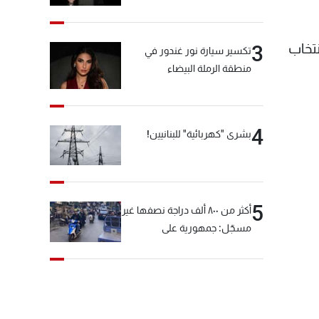
نتخاب
3
تكسير سيارة نور غندور في
منطقة الرملة البيضاء
4
بشرى "كهربائية" للبنانيين!
5
أكثر من ٨٠٠ ألف دراجة نصفها غير
مسجّل: جمهورية على
"دولابَين"!