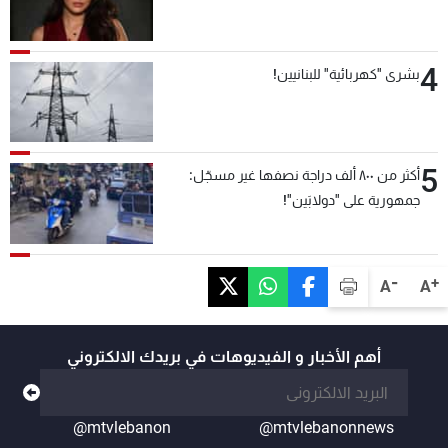
4
بشرى "كهربائية" للبنانيين!
5
أكثر من ٨٠٠ ألف دراجة نصفها غير مسجّل:
جمهورية على "دولابَين"!
-
+
A
A
أهم الأخبار و الفيديوهات في بريدك الالكتروني
@mtvlebanon
@mtvlebanonnews