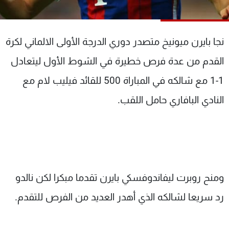
شاهد البرامج
الترددات
نجا بايرن ميونيخ متصدر دوري الدرجة الأولى الالماني لكرة
عن MTV
وظائف
القدم من عدة فرص خطيرة في الشوط الأول ليتعادل
الإنـتـاج
تواصل معنا
1-1 مع شالكه في المباراة 500 للقائد فيليب لام مع
لاعلاناتكم
شروط الإسـتخدام
سياسة الخصوصية
النادي البافاري حامل اللقب.
ومنح روبرت ليفاندوفسكي بايرن تقدما مبكرا لكن نالدو
رد سريعا لشالكه الذي أهدر العديد من الفرص للتقدم.