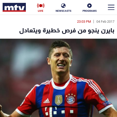
LIVE
NEWSCASTS
PROGRAMS
23:03 PM
04 Feb 2017
en
بايرن ينجو من فرص خطيرة ويتعادل
الأخبار
سياسة
ناس
إقتصاد
فن
منوعات
رياضة
كأس العالم
البرامج
جدول البرامج