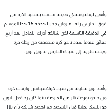
وأنهى ليفاندوفسكي هجمة سلسة بتسديد الكرة من
فوق الحارس رالف فارمان محرزا هدفه 15 هذا الموسم
في الدقيقة التاسعة لكن شالكه أدرك التعادل بعد أربع
دقائق عندما سدد نالدو كرة منخفضة من ركلة حرة
وجدت طريقا إلى شباك الحارس مانويل نوير.
وأنقذ نوير محاولة من سياد كولاسيناتش وارتدت كرة
من جيدو بورجشتالر من العارضة بينما كان رد فعل ليون
جوريتسكا بطيئا قبل التسديد مع تهديد شالكه بأن ينزل