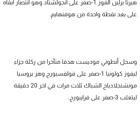
هيرتا برلين الفوز 1-صفر على انجولشتاد وهو انتصار أبقاه
على بعد نقطة واحدة من هوفنهايم.
وسجل أنطوني موديست هدفا متأخرا من ركلة جزاء
ليفوز كولونيا 1-صفر على فولفسبورج وهز بروسيا
مونشنجلادباخ الشباك ثلاث مرات في اخر 20 دقيقة
ليتغلب 3-صفر على فرايبورج.