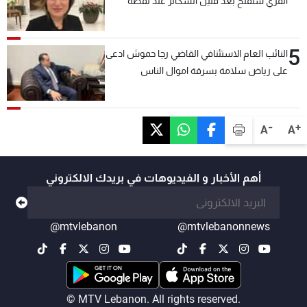
القزي ستفتح بعد قليل السكانر عند نقطة
المصنع لتسهيل عملية التصدير البري إلى
السعودية والدول العربية
5
النائب العام الاستئنافي القاضي رجا حموش ادعى
على رياض سلامة بسرقة اموال الناس
وتأسيس شركات وهمية بهدف شراء أسهم
مصرفية وتهريبها وتبييض اموال
-
+
A
A
أهم الأخبار و الفيديوهات في بريدك الالكتروني
@mtvlebanon
@mtvlebanonnews
© MTV Lebanon. All rights reserved.