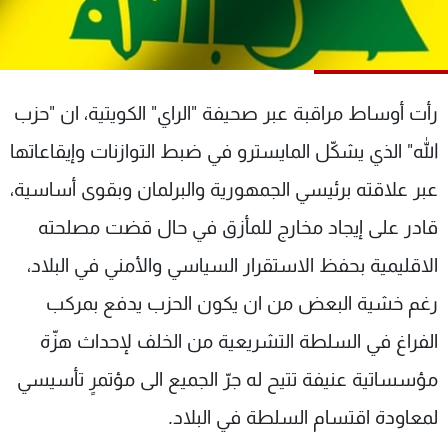
شاهد البرامج
الترددات
رأت أوساط مراقبة عبر صحيفة "الراي" الكويتية، ان "حزب
عن MTV
وظائف
الإنـتـاج
تواصل معنا
الله" الذي يشكّل المايسترو في ضبط التوازنات وإيقاعاتها
لاعلاناتكم
شروط الإسـتخدام
سياسة الخصوصية
عبر علاقته برئيسي الجمهورية والبرلمان وبقوى أساسية،
قادر على إيجاد مخارج للمأزق في حال قضت مصلحته
الاقليمية بحفظ الاستقرار السياسي والأمني في البلاد،
رغم خشية البعض من ان يكون الحزب يدفع بمركب
الفراغ في السلطة التشريعية من الخلف لإحداث هزّة
مؤسساتية عنيفة تتيح له جرّ الجميع الى مؤتمرٍ تأسيسي
لمعاودة اقتسام السلطة في البلاد.