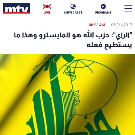
LIVE
NEWSCASTS
PROGRAMS
06:22 AM
05 Feb 2017
en
"الراي": حزب الله هو المايسترو وهذا ما
الأخبار
يستطيع فعله
سياسة
ناس
إقتصاد
فن
منوعات
رياضة
كأس العالم
البرامج
جدول البرامج