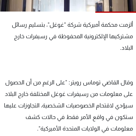
شاهد البرامج
الترددات
ألزمت محكمة أميركية شركة "غوغل"، بتسليم رسائل
عن MTV
وظائف
مشتركيها الإلكترونية المحفوظة في رسيفرات خارج
الإنـتـاج
تواصل معنا
البلاد.
لاعلاناتكم
شروط الإسـتخدام
سياسة الخصوصية
وقال القاضي توماس رويتر: "على الرغم من أن الحصول
على معلومات من رسيفرات غوغل المختلفة خارج البلاد
سيؤدي لاقتحام الخصوصيات الشخصية، التجاوزات عليها
ستكون في واقع الأمر فقط في حالات كشف
معلومات في الولايات المتحدة الأميركية".