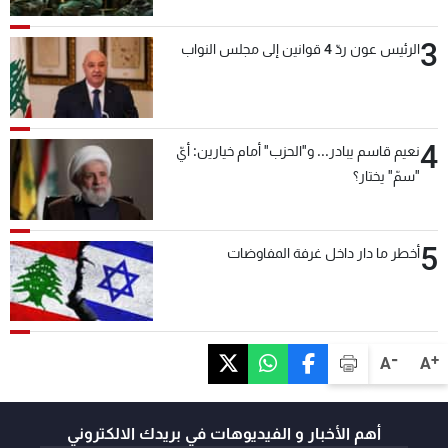
3
الرئيس عون ردّ 4 قوانين إلى مجلس النواب
4
نعيم قاسم يبادر... و"الحزب" أمام خيارين: أيّ
"سمّ" يختار؟
5
أخطر ما دار داخل غرفة المفاوضات
-
+
A
A
أهم الأخبار و الفيديوهات في بريدك الالكتروني