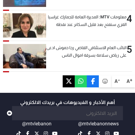
4
معلومات MTV: المديرة العامة للجمارك غراسيا
القزي ستفتح بعد قليل السكانر عند نقطة
المصنع لتسهيل عملية التصدير البري إلى
السعودية والدول العربية
5
النائب العام الاستئنافي القاضي رجا حموش ادعى
على رياض سلامة بسرقة اموال الناس
وتأسيس شركات وهمية بهدف شراء أسهم
مصرفية وتهريبها وتبييض اموال
-
+
A
A
أهم الأخبار و الفيديوهات في بريدك الالكتروني
@mtvlebanon
@mtvlebanonnews