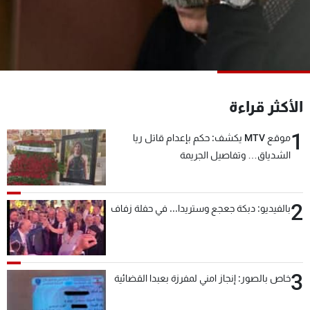
شاهد البرامج
الترددات
عن MTV
وظائف
الإنـتـاج
تواصل معنا
الأكثر قراءة
لاعلاناتكم
شروط الإسـتخدام
سياسة الخصوصية
1
موقع MTV يكشف: حكم بإعدام قاتل ريا
الشدياق… وتفاصيل الجريمة
2
بالفيديو: دبكة جعجع وستريدا... في حفلة زفاف
3
خاص بالصور: إنجاز امني لمفرزة بعبدا القضائية