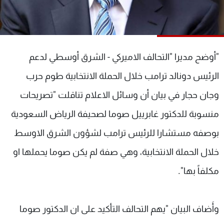
شاهد البرامج
الترددات
"أوضح مديرا "التحالف الاميركي - الشرق أوسطي لدعم
عن MTV
وظائف
الإنـتـاج
تواصل معنا
الرئيس دونالد ترامب خلال الحملة الانتخابية
طوم حرب
لاعلاناتكم
شروط الإسـتخدام
سياسة الخصوصية
وجان حجار في بيان أن
وسائل الاعلام
تناقلت "
تصريحات
منسوبة للدكتور غابرييل صوما لصحيفة الرياض السعودية
بوصفه مستشارا للرئيس ترامب لشؤون الشرق الاوسط
خلال الحملة الانتخابية، وهي صفة لم يكن صوما يحملها او
مكلفاً بها".
وأَضاف البيان "يهم التحالف التأكيد على ان الدكتور صوما