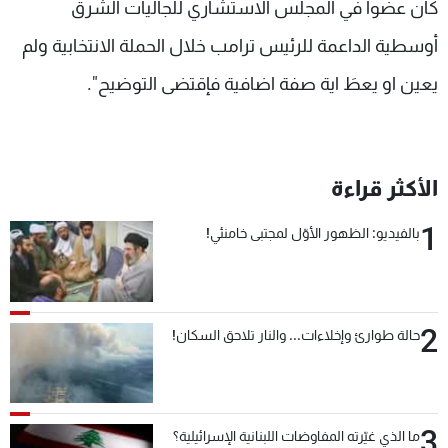
كان عضوا في المجلس الاستشاري للجاليات الشرق
أوسطية الداعمة للرئيس ترامب خلال الحملة الانتخابية ولم
يعين او يعطَ اية صفة اضافية فإقتضى التوضيح".
الأكثر قراءة
1
بالفيديو: الظهور الأوّل لمجتبى خامنئي!
2
حالة طوارئ وإخلاءات... والنار تلاحق السكان!
3
ما الذي غيّرته المفاوضات اللبنانية الإسرائيلية؟