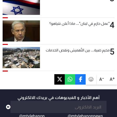
4
"عمل حازم في لبنان"... ماذا أعلن نتنياهو؟
5
مخيم ضبية... بين التَّهميش ونقص الخدمات
-
+
A
A
أهم الأخبار و الفيديوهات في بريدك الالكتروني
@mtvlebanon
@mtvlebanonnews