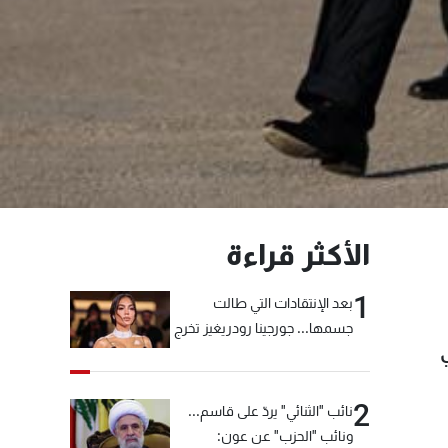
الأكثر قراءة
1
بعد الإنتقادات التي طالت
جسمها... جورجينا رودريغيز تخرج
عن صمتها
2
نائب "الثنائي" يردّ على قاسم...
ونائب "الحزب" عن عون: