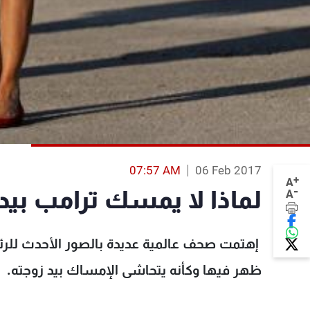
07:57 AM
06 Feb 2017
+
A
-
لماذا لا يمسك ترامب بيد
A
إهتمت صحف عالمية عديدة بالصور الأحدث للرئيس 
ظهر فيها وكأنه يتحاشى الإمساك بيد زوجته.