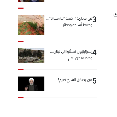
"انشالله خير"
ك
3
في بوداي: ١٦ خيمة "ماريجوانا"...
وضبط أسلحة وذخائر
4
إسرائيليّون تسلّلوا الى لبنان...
وهذا ما حلّ بهم
5
من يصدّق الشيخ نعيم؟