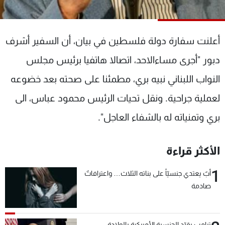
شاهد البرامج
الترددات
أعلنت سفارة دولة فلسطين في بيان، أن السفير أشرف
عن MTV
وظائف
دبور "أجرى مساءالاحد، اتصالا هاتفيا برئيس مجلس
الإنـتـاج
تواصل معنا
النواب اللبناني نبيه بري، مطمئنا على صحته بعد خضوعه
لاعلاناتكم
شروط الإسـتخدام
سياسة الخصوصية
لعملية جراحية. ونقل تحيات الرئيس محمود عباس، الى
بري وتمنياته له بالشفاء العاجل".
الأكثر قراءة
1
أبٌ يعتدي جنسيّاً على بناته الثلاث… واعترافاتٌ
صادمة
ترامب يقيّد الجنسية الأميركية بالولادة