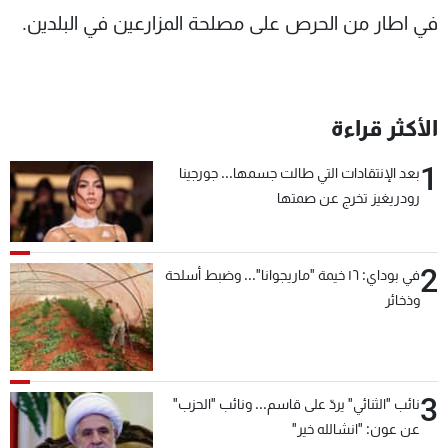
في اطار من الحرص على مصلحة المزارعين في البلدين.
الأكثر قراءة
1
بعد الإنتقادات التي طالت جسمها... جورجينا
رودريغيز تخرج عن صمتها
2
في بوداي: ١٦ خيمة "ماريجوانا"... وضبط أسلحة
وذخائر
3
نائب "الثنائي" يردّ على قاسم... ونائب "الحزب"
عن عون: "انشالله خير"