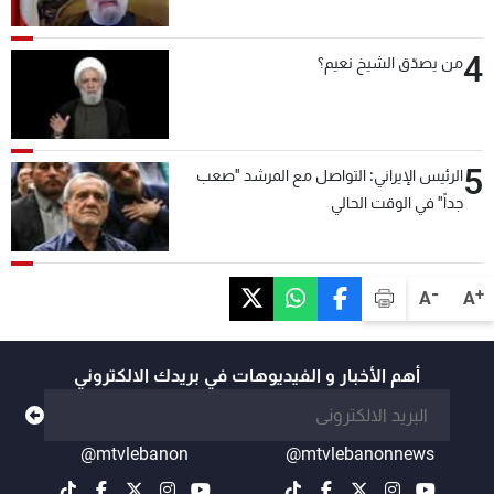
4
من يصدّق الشيخ نعيم؟
5
الرئيس الإيراني: التواصل مع المرشد "صعب
جداً" في الوقت الحالي
-
+
A
A
أهم الأخبار و الفيديوهات في بريدك الالكتروني
@mtvlebanon
@mtvlebanonnews