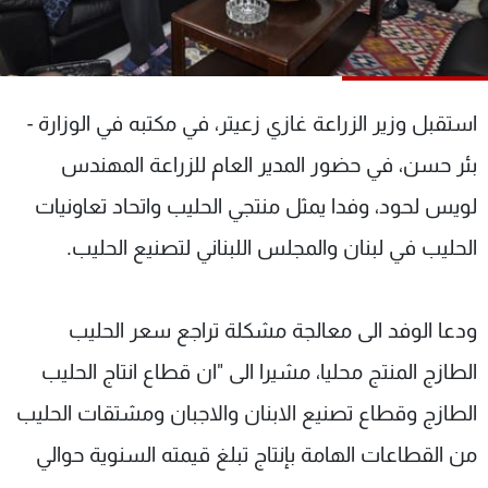
شاهد البرامج
الترددات
استقبل وزير الزراعة غازي زعيتر، في مكتبه في الوزارة -
عن MTV
وظائف
الإنـتـاج
تواصل معنا
بئر حسن، في حضور المدير العام للزراعة المهندس
لاعلاناتكم
شروط الإسـتخدام
سياسة الخصوصية
لويس لحود، وفدا يمثل منتجي الحليب واتحاد تعاونيات
الحليب في لبنان والمجلس اللبناني لتصنيع الحليب.
ودعا الوفد الى معالجة مشكلة تراجع سعر الحليب
الطازج المنتج محليا، مشيرا الى "ان قطاع انتاج الحليب
الطازج وقطاع تصنيع الابنان والاجبان ومشتقات الحليب
من القطاعات الهامة بإنتاج تبلغ قيمته السنوية حوالي