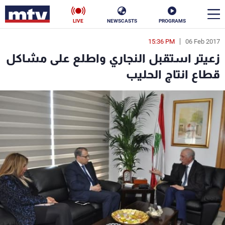
LIVE
NEWSCASTS
PROGRAMS
15:36 PM
06 Feb 2017
en
زعيتر استقبل النجاري واطلع على مشاكل
الأخبار
قطاع انتاج الحليب
سياسة
ناس
إقتصاد
فن
منوعات
رياضة
كأس العالم
البرامج
جدول البرامج