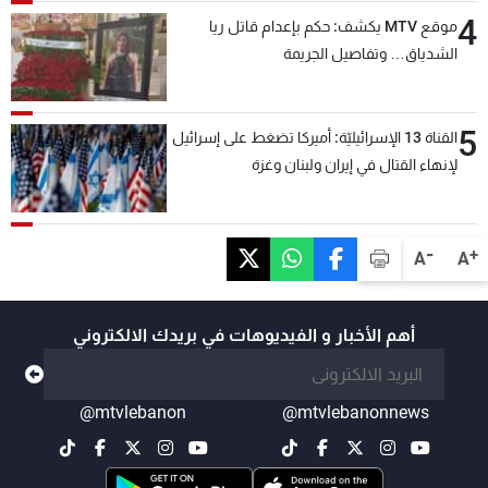
4
موقع MTV يكشف: حكم بإعدام قاتل ريا
الشدياق… وتفاصيل الجريمة
5
القناة 13 الإسرائيليّة: أميركا تضغط على إسرائيل
لإنهاء القتال في إيران ولبنان وغزة
-
+
A
A
أهم الأخبار و الفيديوهات في بريدك الالكتروني
@mtvlebanon
@mtvlebanonnews