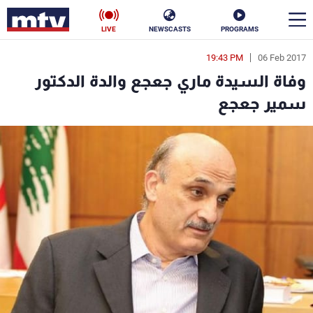
LIVE
NEWSCASTS
PROGRAMS
19:43 PM
06 Feb 2017
en
وفاة السيدة ماري جعجع والدة الدكتور
الأخبار
سمير جعجع
سياسة
ناس
إقتصاد
فن
منوعات
رياضة
كأس العالم
البرامج
جدول البرامج