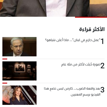
شاهد البرامج
الترددات
عن MTV
وظائف
الأكثر قراءة
الإنـتـاج
تواصل معنا
لاعلاناتكم
شروط الإسـتخدام
1
"عمل حازم في لبنان"... ماذا أعلن نتنياهو؟
سياسة الخصوصية
2
صورة خُبئت لأكثر من مئة عام
3
بعد واقعة الضرب... كارمن لبس تضع هذا
الفيديو برسم المعنيين