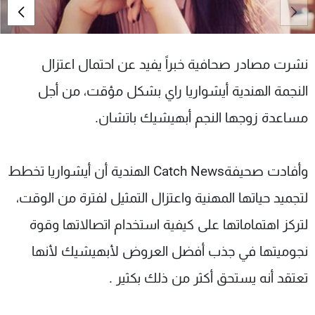
شاهد البرامج
الترددات
نشرت مصادر صحافية خبراً يفيد عن احتمال اعتزال
عن MTV
وظائف
النجمة الهندية أيشواريا راي بشكل مؤقت، من أجل
الإنـتـاج
تواصل معنا
لاعلاناتكم
شروط الإسـتخدام
مساعدة زوجها النجم أبهيشيك باتشان.
سياسة الخصوصية
وأفادت صحيفة
Catch News
الهندية أن أيشواريا تخطط
لتجميد حياتها المهنية واعتزال التمثيل لفترة من الوقت،
لتركز اهتماماتها على كيفية استخدام اتصالاتها وقوة
نجوميتها في جذب أفضل العروض لأبهيشيك لأنها
تعتقد أنه يستحق أكثر من ذلك بكثير
.