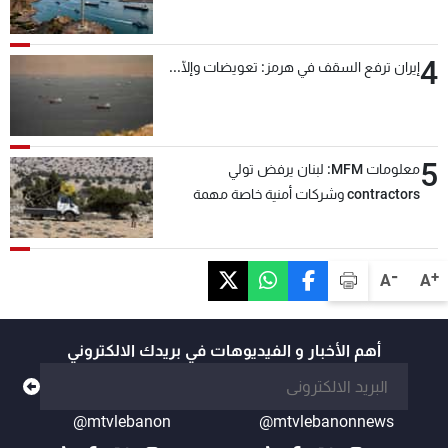
4
إيران ترفع السقف في هرمز: تعويضات وإلّا...
5
معلومات MFM: لبنان يرفض تولي
contractors وشركات أمنية خاصة مهمة
التحقق من نزع سلاح "حزب الله"
-
+
A
A
أهم الأخبار و الفيديوهات في بريدك الالكتروني
@mtvlebanon
@mtvlebanonnews