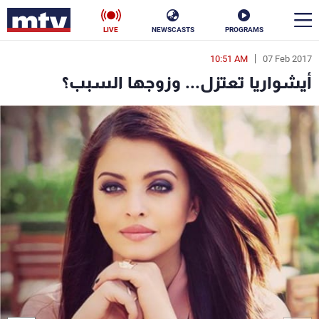
LIVE
NEWSCASTS
PROGRAMS
10:51 AM
07 Feb 2017
en
أيشواريا تعتزل... وزوجها السبب؟
الأخبار
سياسة
ناس
إقتصاد
فن
منوعات
رياضة
كأس العالم
البرامج
جدول البرامج