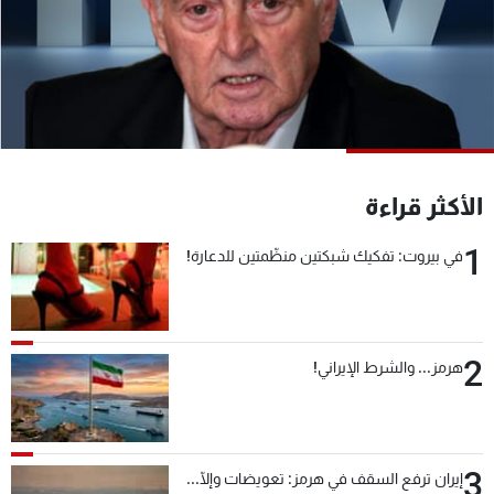
شاهد البرامج
الترددات
عن MTV
وظائف
الإنـتـاج
تواصل معنا
لاعلاناتكم
شروط الإسـتخدام
سياسة الخصوصية
الأكثر قراءة
1
في بيروت: تفكيك شبكتين منظّمتين للدعارة!
2
هرمز... والشرط الإيراني!
3
إيران ترفع السقف في هرمز: تعويضات وإلّا...