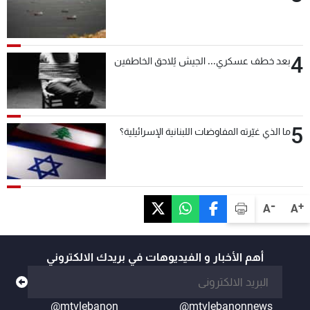
4
بعد خطف عسكري... الجيش يُلاحق الخاطفين
5
ما الذي غيّرته المفاوضات اللبنانية الإسرائيلية؟
-
+
A
A
أهم الأخبار و الفيديوهات في بريدك الالكتروني
@mtvlebanon
@mtvlebanonnews