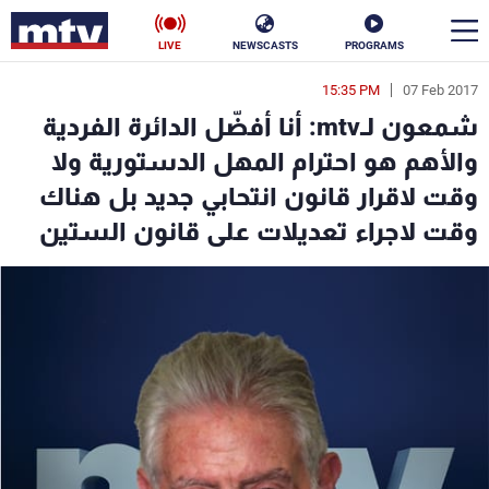
LIVE
NEWSCASTS
PROGRAMS
15:35 PM
07 Feb 2017
en
شمعون لـmtv: أنا أفضّل الدائرة الفردية
الأخبار
والأهم هو احترام المهل الدستورية ولا
وقت لاقرار قانون انتحابي جديد بل هناك
سياسة
ناس
وقت لاجراء تعديلات على قانون الستين
إقتصاد
فن
منوعات
رياضة
كأس العالم
البرامج
جدول البرامج