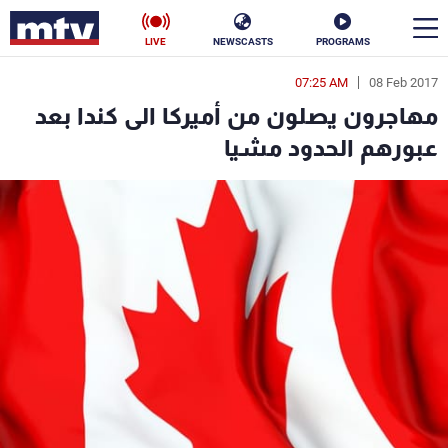
LIVE
NEWSCASTS
PROGRAMS
07:25 AM
08 Feb 2017
en
مهاجرون يصلون من أميركا الى كندا بعد
الأخبار
عبورهم الحدود مشيا
سياسة
ناس
إقتصاد
فن
منوعات
رياضة
كأس العالم
البرامج
جدول البرامج