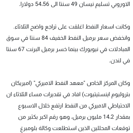
الاوروبي تسليم نيسان 49 سنتا الى 54،56 دولارا.
وكانت اسعار النفط اغلقت على تراجع واضح الثلاثاء.
وانخفض سعر برميل النفط الخفيف 84 سنتا في سوق
المبادلات في نيويورك بينما خسر برميل البرنت 67 سنتا
في لندن.
وكان المركز الخاص "معهد النفط الاميركي" (اميريكان
بتروليوم اينستيتيوت) افاد في تقديرات مساء الثلاثاء ان
الاحتياطي الاميركي من النفط ارتفع خلال الاسبوع
بمقدار 14،2 مليون برميل، وهو رقم اكبر بكثير من
توقعات المحللين الذين استطلعت وكالة بلومبرغ