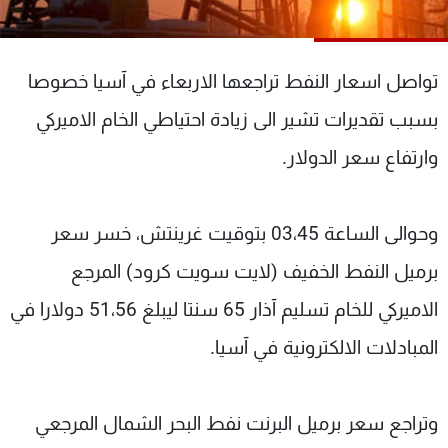
شاهد البرامج
الترددات
تواصل اسعار النفط تراجعها الاربعاء في آسيا خصوصا
عن MTV
وظائف
بسبب تقديرات تشير الى زيادة احتياطي الخام الاميركي
الإنـتـاج
تواصل معنا
وارتفاع سعر الدولار.
لاعلاناتكم
شروط الإسـتخدام
سياسة الخصوصية
وحوالى الساعة 03،45 بتوقيت غرينتش، خسر سعر
برميل النفط الخفيف (لايت سويت كرود) المرجع
الاميركي للخام تسليم آذار 65 سنتا ليبلغ 51،56 دولارا في
المبادلات الالكترونية في آسيا.
وتراجع سعر برميل البرنت نفط البحر الشمال المرجعي