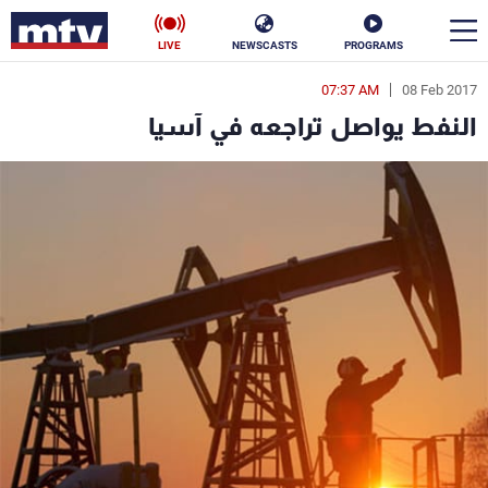
LIVE
NEWSCASTS
PROGRAMS
07:37 AM
08 Feb 2017
en
النفط يواصل تراجعه في آسيا
الأخبار
سياسة
ناس
إقتصاد
فن
منوعات
رياضة
كأس العالم
البرامج
جدول البرامج