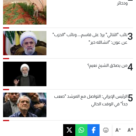
وذخائر
3
نائب "الثنائي" يردّ على قاسم... ونائب "الحزب"
عن عون: "انشالله خير"
4
من يصدّق الشيخ نعيم؟
5
الرئيس الإيراني: التواصل مع المرشد "صعب
جداً" في الوقت الحالي
-
+
A
A