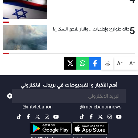
5
حالة طوارئ وإخلاءات... والنار تلاحق السكان!
-
+
A
A
أهم الأخبار و الفيديوهات في بريدك الالكتروني
@mtvlebanon
@mtvlebanonnews