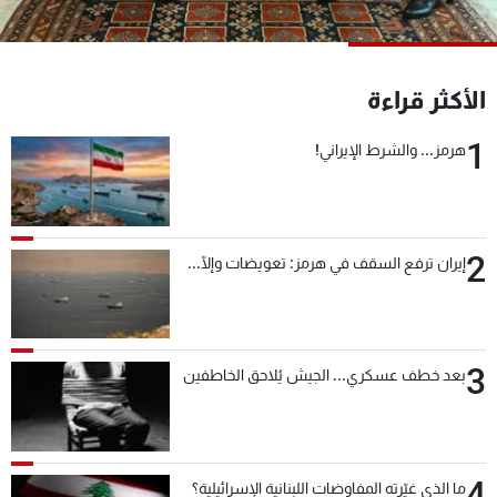
شاهد البرامج
الترددات
الأكثر قراءة
عن MTV
وظائف
1
هرمز... والشرط الإيراني!
الإنـتـاج
تواصل معنا
لاعلاناتكم
شروط الإسـتخدام
سياسة الخصوصية
2
إيران ترفع السقف في هرمز: تعويضات وإلّا...
3
بعد خطف عسكري... الجيش يُلاحق الخاطفين
4
ما الذي غيّرته المفاوضات اللبنانية الإسرائيلية؟