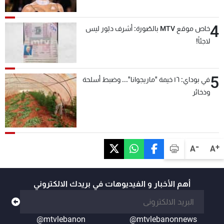
4
خاص موقع MTV بالصّورة: أشرف دبّور ليس
لاجئاً!
5
في بوداي: ١٦ خيمة "ماريجوانا"... وضبط أسلحة
وذخائر
-
+
A
A
أهم الأخبار و الفيديوهات في بريدك الالكتروني
@mtvlebanon
@mtvlebanonnews