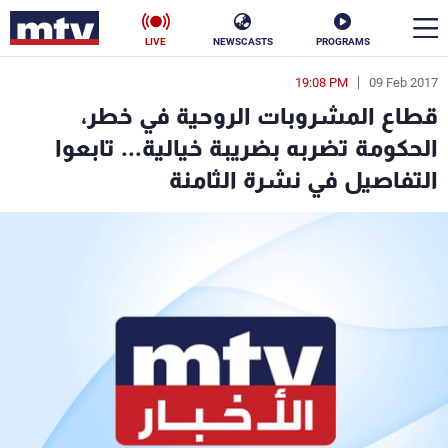
LIVE
NEWSCASTS
PROGRAMS
19:08 PM
09 Feb 2017
en
قطاع المشروبات الروحية في خطر،
الأخبار
الحكومة تضربه بضريبة خيالية... تابعوا
التفاصيل في نشرة الثامنة
سياسة
ناس
إقتصاد
فن
منوعات
رياضة
كأس العالم
البرامج
جدول البرامج