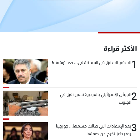
شاهد البرامج
الترددات
عن MTV
وظائف
الإنـتـاج
تواصل معنا
الأكثر قراءة
لاعلاناتكم
شروط الإسـتخدام
سياسة الخصوصية
1
السفير السابق في المستشفى... بعد توقيفه!
2
الجيش الإسرائيلي بالفيديو: تدمير نفق في
الجنوب
3
بعد الإنتقادات التي طالت جسمها... جورجينا
رودريغيز تخرج عن صمتها