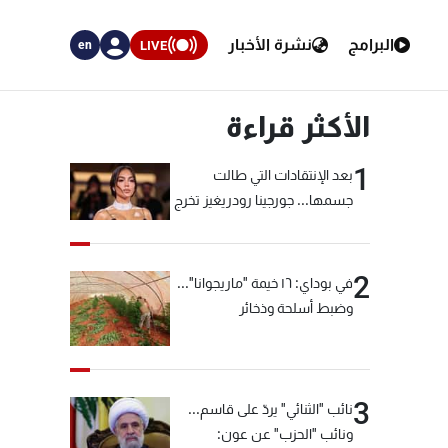
البرامج
نشرة الأخبار
LIVE
en
الأكثر قراءة
1
بعد الإنتقادات التي طالت
جسمها... جورجينا رودريغيز تخرج
عن صمتها
2
في بوداي: ١٦ خيمة "ماريجوانا"...
وضبط أسلحة وذخائر
3
نائب "الثنائي" يردّ على قاسم...
ونائب "الحزب" عن عون: