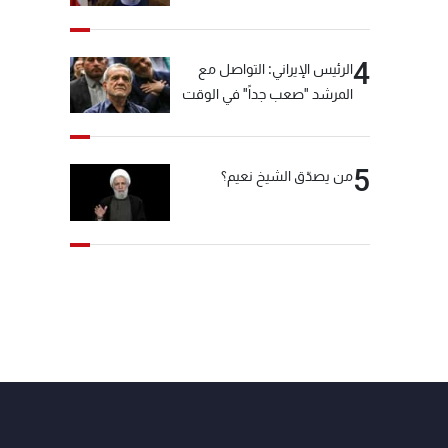
"انشالله خير"
4
الرئيس الإيراني: التواصل مع
المرشد "صعب جداً" في الوقت
الحالي
5
من يصدّق الشيخ نعيم؟