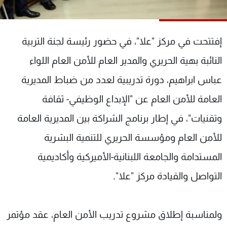
شاهد البرامج
الترددات
إفتتحت في مركز "علا"، في حضور رئيسة لجنة التربية
عن MTV
وظائف
النائبة بهية الحريري والمدير العام للأمن العام اللواء
الإنـتـاج
تواصل معنا
عباس ابراهيم، دورة تدريبية لعدد من ضباط المديرية
لاعلاناتكم
شروط الإسـتخدام
سياسة الخصوصية
العامة للأمن العام عن "الإبداع الوظيفي- ثقافة
وتقنيات"، في إطار برنامج الشراكة بين المديرية العامة
للأمن العام ومؤسسة الحريري للتنمية البشرية
المستدامة والجامعة اللبنانية-الأميركية وأكاديمية
التواصل والقيادة مركز "علا".
ولمناسبة إطلاق مشروع تدريب الأمن العام، عقد مؤتمر