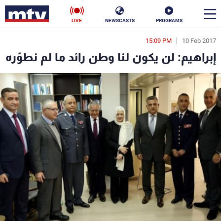
LIVE
NEWSCASTS
PROGRAMS
15:09 PM
10 Feb 2017
en
إبراهيم: لن يكون لنا وطن رائد ما لم نطوّره
الأخبار
سياسة
ناس
إقتصاد
فن
منوعات
رياضة
كأس العالم
البرامج
جدول البرامج