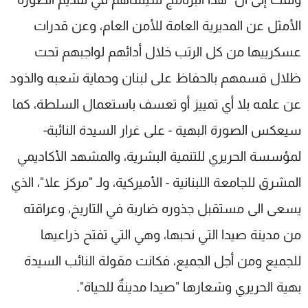
الأمثل عن المديرية العامة للأمن العام، وعن قدرات
عسكرييها من كل الرتب خلال أدائهم لواجبهم تحت
ظلال قسمهم بالحفاظ على لبنان وحماية شعبه والذود
عن علمه بلا أي تمييز أو تعسف باستعمال السلطة، كما
سيعكس الصورة البهية - على غرار السيدة النائبة-
لمؤسسة الحريري للتنمية البشرية، والمشهد الأكاديمي
المشرق للجامعة اللبنانية - الأميركية، ولـ "مركز علا"، الذي
يسعى الى مستقبل جذوره ضاربة في التاريخ، وعراقته
من مدينة صيدا التي نحبها، وهي التي تفتح ذراعيها
للجميع ومن أجل الجميع، فكانت مقولة النائب السيدة
بهية الحريري وشعارها "صيدا مدينةٌ للحياة".