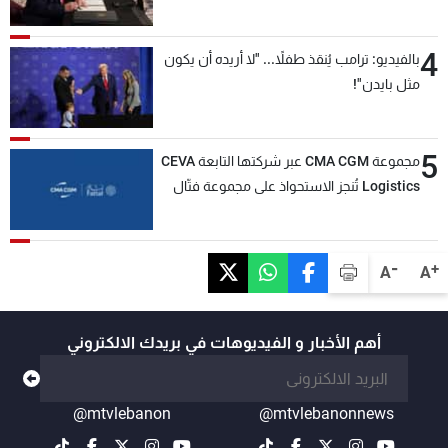
4
بالفيديو: ترامب يُنقذ طفلاً... "لا أريده أن يكون
مثل بايدن"!
5
مجموعة CMA CGM عبر شركتها التابعة CEVA
Logistics تُنجز الاستحواذ على مجموعة فتّال
-
+
A
A
أهم الأخبار و الفيديوهات في بريدك الالكتروني
@mtvlebanon
@mtvlebanonnews