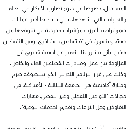
المستقبل، خصوصا في ضوء تضارب الأفكار في العالم
والتحولات التي يشهدها، والتي جسدتها أخيرا عمليات
ديموقراطية أفرزت مؤشرات مفرطة في تقوقعها من
جهة، ومتهورة في تفلتها من جهة اخرى. وبين النقيضين
هذين، يأتي مشروعنا للتعبير عن أهمية قصوى في
المزاوجة بين عمل ومبادرات القطاعين العام والخاص،
وذلك على غرار البرنامج التدريبي الذي سيصوغه صرح
ومنارة أكاديمية هي الجامعة اللبنانية - الأميركية، في
مجالات "التواصل اللفظي وغير اللفظي، مهارات
التفاوض وحل النزاعات وتقديم الخدمات النوعية".
ولفت إلى أنّ "هذا البرنامج سيساهم في تقديم الصورة