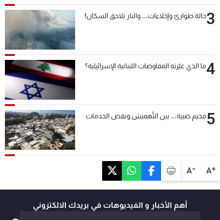
3
حالة طوارئ وإخلاءات... والنار تلاحق السكان!
4
ما الذي غيّرته المفاوضات اللبنانية الإسرائيلية؟
5
مخيم ضبية... بين التَّهميش ونقص الخدمات
-
+
A
A
أهم الأخبار و الفيديوهات في بريدك الالكتروني