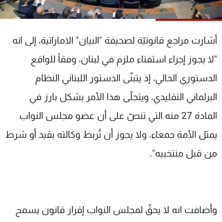
شاهد البرامج
الترددات
أشارت مراجع قانونيّة لصحيفة "البيان" الاماراتية، إلى انه
عن MTV
وظائف
"لا يجوز إجراء استفتاء ملزم في لبنان، وفقاً للواقع
الإنـتـاج
تواصل معنا
الدستوري الحالي، إذ يتبنّى الدستور اللبناني النظام
لاعلاناتكم
شروط الإسـتخدام
سياسة الخصوصية
البرلماني التقليدي، ويتجلّى هذا الأمر بشكل بارز في
المادة 27 منه التي تنصّ على أن عضو مجلس النواب
يمثل الأمة جمعاء، ولا يجوز أن تُربط وكالته بقيد أو شرط
من قبل منتخبيه".
وأضافت انه لا يحقّ لمجلس النواب إقرار قانون يسمح