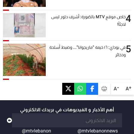
4
خاص موقع MTV بالصّورة: أشرف دبّور ليس
لاجئاً!
5
في بوداي: ١٦ خيمة "ماريجوانا"... وضبط أسلحة
وذخائر
-
+
A
A
أهم الأخبار و الفيديوهات في بريدك الالكتروني
@mtvlebanon
@mtvlebanonnews