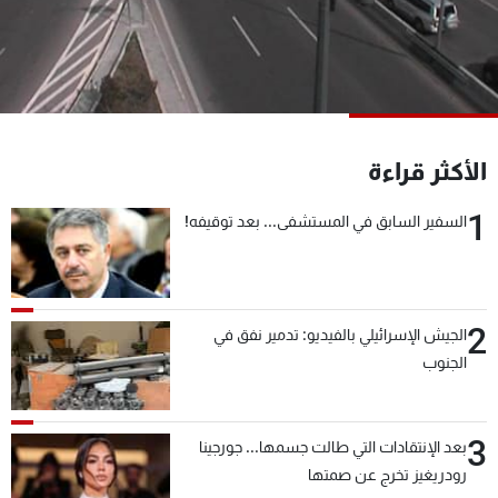
شاهد البرامج
الترددات
عن MTV
وظائف
الإنـتـاج
تواصل معنا
الأكثر قراءة
لاعلاناتكم
شروط الإسـتخدام
سياسة الخصوصية
1
السفير السابق في المستشفى... بعد توقيفه!
2
الجيش الإسرائيلي بالفيديو: تدمير نفق في
الجنوب
3
بعد الإنتقادات التي طالت جسمها... جورجينا
رودريغيز تخرج عن صمتها