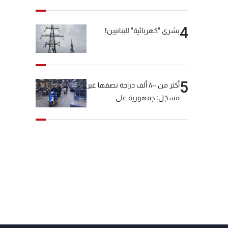
4
بشرى "كهربائية" للبنانيين!
5
أكثر من ٨٠٠ ألف دراجة نصفها غير
مسجّل: جمهورية على
"دولابَين"!