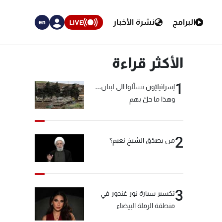
البرامج
نشرة الأخبار
LIVE
en
الأكثر قراءة
1
إسرائيليّون تسلّلوا الى لبنان...
وهذا ما حلّ بهم
2
من يصدّق الشيخ نعيم؟
3
تكسير سيارة نور غندور في
منطقة الرملة البيضاء