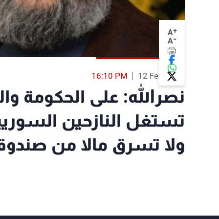
+
A
-
A
16:10 PM
12 Feb 2017
نصرالله: على الحكومة وا
تستغل النازحين السوريين
ولا تسرق مالا من صندو