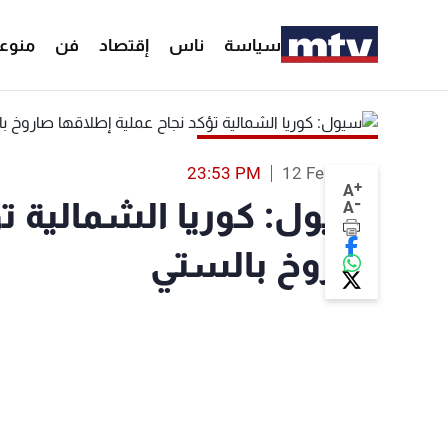
سياسة
ناس
إقتصاد
فن
منوع
23:53 PM
12 Feb 2017
+
A
-
سيول: كوريا الشمالية تؤ
A
صاروخ بالستي