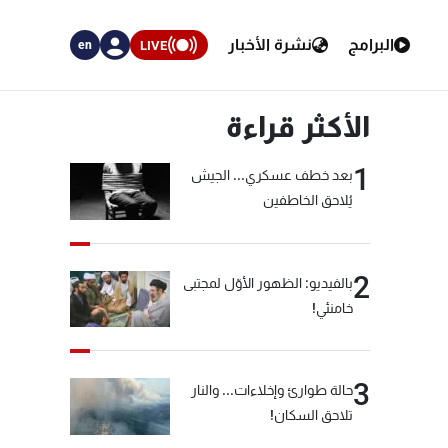
البرامج
نشرة الأخبار
LIVE
en
الأكثر قراءة
1
بعد خطف عسكري... الجيش
يُلاحق الخاطفين
2
بالفيديو: الظهور الأوّل لمجتبى
خامنئي!
3
حالة طوارئ وإخلاءات... والنار
تلاحق السكان!