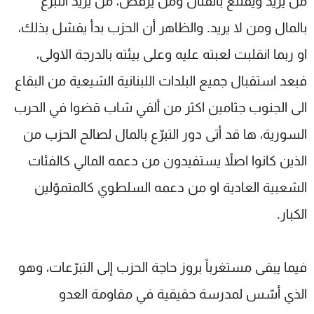
من يريد ويقتنع بالقتال ومن يرفض، من يريد التبرع
بالمال ومن لا يريد. والظاهر أن الحزب بدأ يفشل بذلك،
او ربما انقلبت لعبته عليه وعلى بيئته بالدرجة الاولى،
فبعد استقبال جميع البلدات اللبنانية الشيعية من البقاع
الى الجنوب جثامين اكثر من ألفي شاب قضوا في الحرب
السورية، ها قد أتى دور التبرّع بالمال لصالح الحزب من
الذين كانوا اصلاً يستفيدون من دعمه المالي كالفئات
الشعبية العادية او من دعمه السلطوي كالمتموّلين
الكبار.
فيما يبقى مستغرباً بروز حاجة الحزب إلى التبرّعات، وهو
الذي أسّس لمدرسة حقيقية في مقاومة العدو