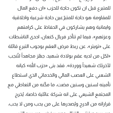
للمتبرع قبل ان تكون حاجة للحزب «ان دفع المال
للمقاومة هو حاجة للمتبرّعين حاجة شرعية واخلاقية
وايمانية وهم يشاركون في الحفاظ على كرامتهم
وعزتهم»، فيما لم تتأخر فريال كنعان، احدى الناشطات
على «تويتر»، عن ربط مرض العقم بوجوب التبرع قائلة
«لكل من لديه عقم بولادة شهيد، جهّز مجاهداً لتُنجب
لآخرتك شهيداً ووردة». فقد بنى «حزب الله» كيانه
الشعبي على العصب المالي والخدماتي الذي استطاع
تأمينه لسنين وسنين مضت، ما مكّنه من التعاطي مع
المجتمع الشيعي على انه شركة عائلية خاصة، يُخرج
قراراته من الدرج ويُصدرها على من يحب ومن لا يحب،