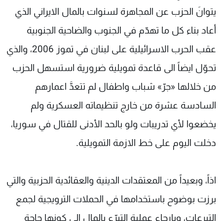
يتوانَ الحزب عن المجاهرة لسنوات بالمال الايراني الذي
أعاد بناء كل ما تهدّم في الجنوب والضاحية الجنوبية
عقب الحرب الاسرائيلية على لبنان في تموز 2006، والذي
تحوّل ايضاً الى قاعدة تمويلية ضرورية استسهل الحزب
من خلالها «جرّ» شباب واطفال لم تتعدَّ اعمارهم
السادسة عشرة من خارج تنظيماته العسكرية ولم
يخضعوا لأي تدريبات ولو بالحد الأدنى للقتال في سوريا،
دخلت اليوم على خط الازمة التمويلية.
اذاً، وبعيداً من المعتقدات الدينية والعقائدية الحزبية والتي
برزت بوضوح باستخدامها في الحملات الترويجية لجمع
التبرعات، وبإرجاع عملية التبرّع بالمال الى كونها حاجة