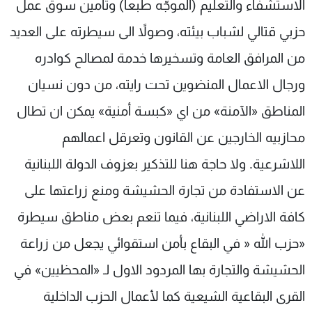
الاستشفاء والتعليم (الموجّه طبعاً) وتأمين سوق عمل
حزبي قتالي لشباب بيئته، وصولاً الى سيطرته على العديد
من المرافق العامة وتسخيرها خدمة لمصالح كوادره
ورجال الاعمال المنضوين تحت رايته، من دون نسيان
المناطق «الآمنة» من اي «كبسة أمنية» يمكن ان تطال
محازبيه الخارجين عن القانون وتعرقل اعمالهم
اللاشرعية. ولا حاجة هنا للتذكير بعزوف الدولة اللبنانية
عن الاستفادة من تجارة الحشيشة ومنع زراعتها على
كافة الاراضي اللبنانية، فيما تنعم بعض مناطق سيطرة
«حزب الله « في البقاع بأمن استقوائي يجعل من زراعة
الحشيشة والتجارة بها المردود الاول لـ «المحظيين» في
القرى البقاعية الشيعية كما لأعمال الحزب الداخلية