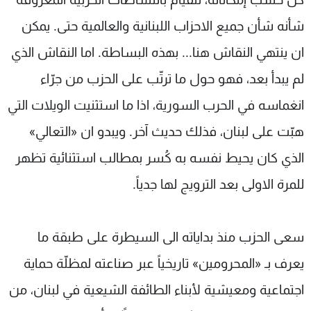
شأنه شأن جميع الاحزاب اللبنانية والعالمية حتى. يمكن
ان ينتهي النقاش هنا... بهذه البساطة. اما النقاش الذي
لم يبدأ بعد، فهو حول ما ترتّب على الحزب من جرّاء
انغماسه في الحرب السورية، اذا ما استثنيت الويلات التي
هبّت على لبنان، فذلك حديث آخر. ويبدو ان «التعالي»
الذي كان يحيط نفسه به كُسر بمطالب استثنائية تظهر
للمرة الاولى بعد الترويج لها جدياً.
سعى الحزب منذ بداياته الى السيطرة على طبقة ما
يعرف بـ «المحرومين» تاريخياً عبر صناعته لمظلّة حماية
اجتماعية ومعيشية لأبناء الطائفة الشيعية في لبنان، من