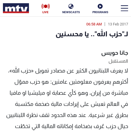
LIVE
NEWSCASTS
PROGRAMS
06:58 AM
13 Feb 2017
en
لـ"حزب الله".. يا محسنين
الأخبار
جانا حويس
سياسة
ناس
المستقبل
إقتصاد
فن
لا يعرف اللبنانيون الكثير عن مصادر تمويل «حزب الله»،
منوعات
رياضة
أكثرهم يعرفون معلومتين عامتين: هو حزب مموّل
مباشرة من إيران، وهو كأي عصابة او ميليشيا او مافيا
كأس العالم
في العالم تعيش على إيرادات مالية ضخمة مكتسبة
بطرق غير شرعية. عند هذه الحدود تقف نظرة اللبنانيين
البرامج
حيال حزب عُرف بضخامة إمكاناته المالية التي تخطّت
جدول البرامج