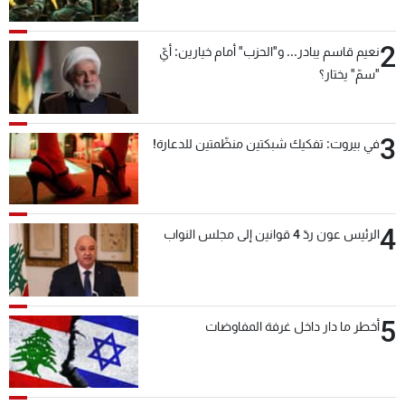
بعد قليل
2
نعيم قاسم يبادر... و"الحزب" أمام خيارين: أيّ
"سمّ" يختار؟
3
في بيروت: تفكيك شبكتين منظّمتين للدعارة!
4
الرئيس عون ردّ 4 قوانين إلى مجلس النواب
5
أخطر ما دار داخل غرفة المفاوضات