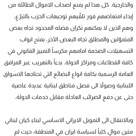
والخارجية. كل هذا لم يمنع اصحاب الاموال الطائلة من
إبداء امتعاضهم فور تلقّيهم توجيهات الحزب بالتبرّع،
وهم الذين لا يمكنهم نكران فضله المحدود تجاه بعض
المتموّلين والمطلق تجاه البعض الآخر، بفتح ابواب
التسهيلات الضخمة امامهم مكرساً التمييز القانوني في
كافة القطاعات ومراكز الدولة. بدءاً بالتهريب عبر المرافق
العامة الرسمية بكافة انواع البضائع التي تحتاجها الاسواق
اللبنانية وصولاً الى فصل مناطق لبنانية عديدة عاصية
حتى عن دفع الضرائب العادلة مقابل خدمات الدولة.
وبالانتقال الى التمويل الايراني الاساسي لبناء كيان لبناني
متين موالٍ كلياً لسياسة ايران في المنطقة، حيث لم