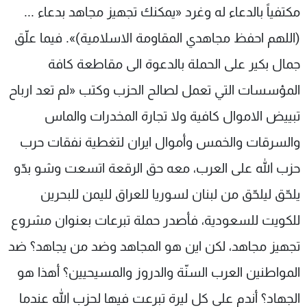
مكتفياً بالدعاء له وغرد «يمكنك تجهيز مجاهد بدعاء ...
(اللهم احفظ مجاهدي المقاومة الاسلامية)». فيما علّق
جمال بكير على الحملة بالدعوة الى مقاطعة كافة
المؤسسات التي تعمل لصالح الحزب وكتب «لم تعد ارباح
تبييض الاموال كافية ولا تجارة المخدرات والماس
والسرقات والخمس وأموال ايران لتغطية نفقات حرب
حزب الله على العرب، معه حق الرقعة اتسعت وشو بدّو
يلحّق ليلحّق من لبنان لسوريا للعراق لليمن للبحرين
للكويت للسعودية، فأصدر حملة تبرعات بعنوان مشروع
تجهيز مجاهد، لكن اين هو المجاهد وضد من يجاهد؟ ضد
المواطنين العرب السنّة والدروز والمسيحيين؟ أهذا هو
الجهاد؟ أندم على كل ليرة تبرعت فيها لحزب الله عندما