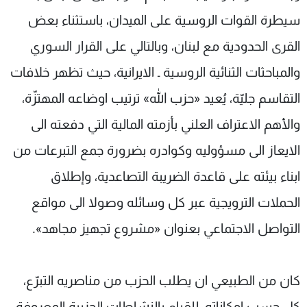
سيطرة القوات الروسية على الميدان، باستثناء بعض
القرى الحدودية مع لبنان، وبالتالي على القرار السوري
والمباحثات الثنائية الروسية ـ الايرانية، حيث تظهر خلافات
التقاسم جليّة، يُعيد «حزب الله» ترتيب اوضاعه المهتزّة،
والأهم الاعتراف العلني بأزمته المالية التي دفعته الى
الايعاز الى مسؤوليه وكوادره بضرورة جمع التبرعات من
ابناء بيئته على قاعدة الضريبة التصاعدية، وإطلاق
الحملات الترويجية عبر كل وسائله وصولا الى مواقع
التواصل الاجتماعي بعنوان «مشروع تجهيز مجاهد».
كان من الطبيعي ان يطلب الحزب من مناصريه التبرّع،
كل حسب إمكاناته، للقيام بالنشاطات الحزبية المعروفة