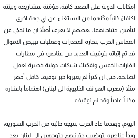
إمكانات الدولة على الصعد كافة، مؤمّنة لمشاريعه وبيئته
شاهد البرامج
الترددات
اكتفاءً ذاتياً مكّنهما من الاستغناء عن اي جهة اخرى
لتأمين احتياجاتهما. بعضهم لا يعرف أصلاً ان ما يُحكى عن
عن MTV
وظائف
انغماس الحزب بتجارة المخدرات وعمليات تبييض الاموال
الإنـتـاج
تواصل معنا
لاعلاناتكم
شروط الإسـتخدام
قد تم إثباته بتوقيف العديد من عناصره في مطارات
سياسة الخصوصية
القارات الخمس وتفكيك شبكات دولية خطيرة تعمل
لصالحه، حتى ان كثراً لم يعيروا خبر توقيف كامل أمهز
مثلاً (مهرب الهواتف الخليوية الى لبنان) اهتماماً باعتباره
مذنباً عادياً وقد تم توقيفه.
اليوم، وبعدما عاد الحزب بنتيجة خائبة من الحرب السورية،
وبدأ عناصره بتوضيب حقائبهم متوجهين الى لبنان بعد