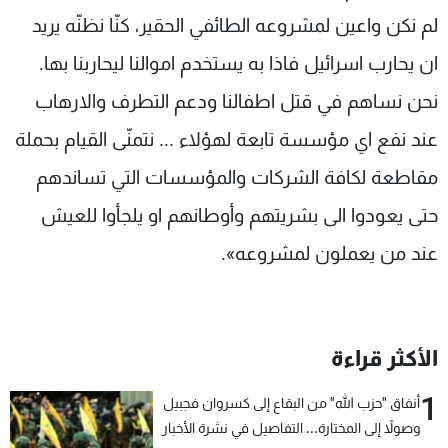
لم نكن واعين لمشروعه الطائفي الحقير، كنّا نظنّه يريد
ان يحارب اسرائيل فاذا به يستخدم اموالنا ليحاربنا بها.
نحن نساهم في قتل اطفالنا ودعم التطرف والارهاب
عند نفع اي مؤسسة تابعة لهؤلاء ... نتمنّى القيام بحملة
مقاطعة لكافة الشركات والمؤسسات التي تساندهم
حتى يعودوا الى بشريتهم وأوطانهم او يلجأوا للعيش
عند من يعملون لمشروعه».
الأكثر قراءة
1
أنفاق "حزب الله" من البقاع إلى كسروان فجبيل
وصولاً إلى المختارة... التفاصيل في نشرة الأخبار