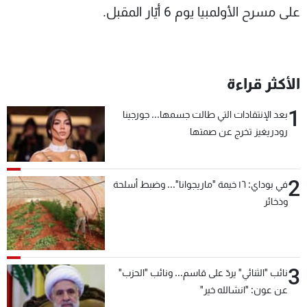
على مسرح الأولمبيا يوم 6 أيّار المقبل.
الأكثر قراءة
1
بعد الإنتقادات التي طالت جسمها... جورجينا
رودريغيز تخرج عن صمتها
2
في بوداي: ١٦ خيمة "ماريجوانا"... وضبط أسلحة
وذخائر
3
نائب "الثنائي" يردّ على قاسم... ونائب "الحزب"
عن عون: "انشالله خير"