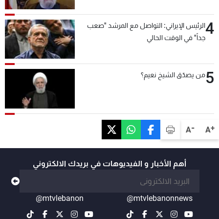
4
الرئيس الإيراني: التواصل مع المرشد "صعب
جداً" في الوقت الحالي
5
من يصدّق الشيخ نعيم؟
-
+
A
A
أهم الأخبار و الفيديوهات في بريدك الالكتروني
@mtvlebanon
@mtvlebanonnews