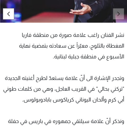
شاهد البرامج
الترددات
عن MTV
وظائف
نشر الفنان راغب علامة صورة من منطقة فاريا
الإنـتـاج
تواصل معنا
لاعلاناتكم
شروط الإسـتخدام
المغطاة بالثلوج، معبّراً عن سعادته بتمضية نهاية
سياسة الخصوصية
الأسبوع في منطقة جبلية لبنانية.
وتجدر الإشارة الى أنّ علامة يستعدّ لطرح أغنيته الجديدة
"تركني بحالي" في القريب العاجل، وهي من كلمات طوني
أبي كرم وألحان اليوناني كرياكوس بابادوبولوس.
ونذكر أنّ علامة سيلتقي جمهوره في باريس في حفلة