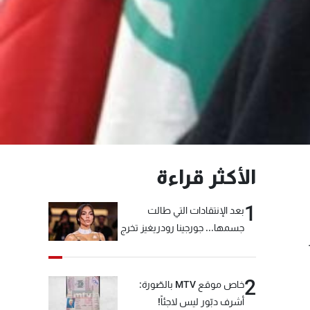
الأكثر قراءة
1
بعد الإنتقادات التي طالت
جسمها... جورجينا رودريغيز تخرج
عن صمتها
2
خاص موقع MTV بالصّورة:
أشرف دبّور ليس لاجئاً!