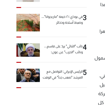
ذا
3
في بوداي: ١٦ خيمة "ماريجوانا"...
وضبط أسلحة وذخائر
را
4
نائب "الثنائي" يردّ على قاسم...
ونائب "الحزب" عن عون:
"شمول
"انشالله خير"
5
الرئيس الإيراني: التواصل مع
ي،
المرشد "صعب جداً" في الوقت
الحالي
يل
ركة
 كل