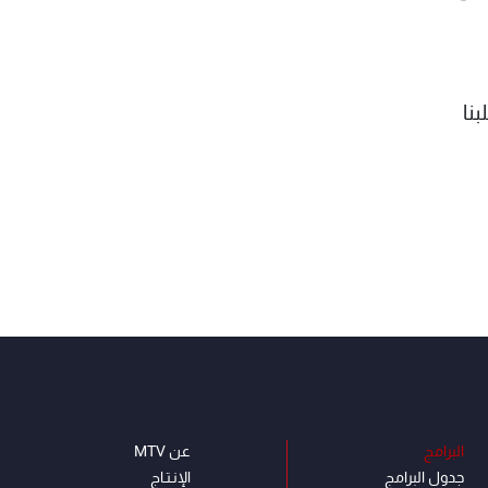
نا
البرامج
عن MTV
جدول البرامج
الإنـتـاج