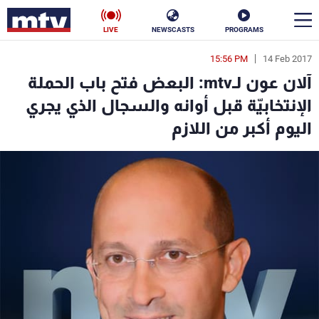
LIVE
NEWSCASTS
PROGRAMS
15:56 PM
14 Feb 2017
en
آلان عون لـmtv: البعض فتح باب الحملة
الأخبار
الإنتخابيّة قبل أوانه والسجال الذي يجري
اليوم أكبر من اللازم
سياسة
ناس
إقتصاد
فن
منوعات
رياضة
كأس العالم
البرامج
جدول البرامج