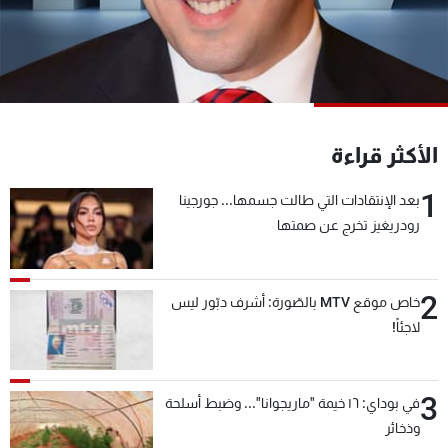
شاهد البرامج
الترددات
عن MTV
وظائف
الإنـتـاج
تواصل معنا
الأكثر قراءة
لاعلاناتكم
شروط الإسـتخدام
سياسة الخصوصية
1
بعد الإنتقادات التي طالت جسمها... جورجينا
رودريغيز تخرج عن صمتها
2
خاص موقع MTV بالصّورة: أشرف دبّور ليس
لاجئاً!
3
في بوداي: ١٦ خيمة "ماريجوانا"... وضبط أسلحة
وذخائر