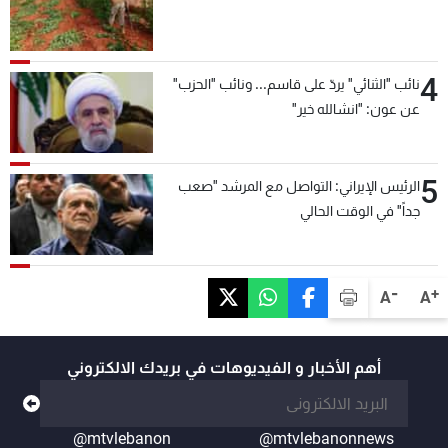
4
نائب "الثنائي" يردّ على قاسم... ونائب "الحزب"
عن عون: "انشالله خير"
5
الرئيس الإيراني: التواصل مع المرشد "صعب
جداً" في الوقت الحالي
-
+
A
A
أهم الأخبار و الفيديوهات في بريدك الالكتروني
@mtvlebanon
@mtvlebanonnews