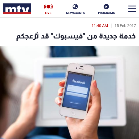
LIVE
NEWSCASTS
PROGRAMS
11:40 AM
15 Feb 2017
en
خدمة جديدة من "فيسبوك" قد تُزعجكم
الأخبار
سياسة
ناس
إقتصاد
فن
منوعات
رياضة
كأس العالم
البرامج
جدول البرامج