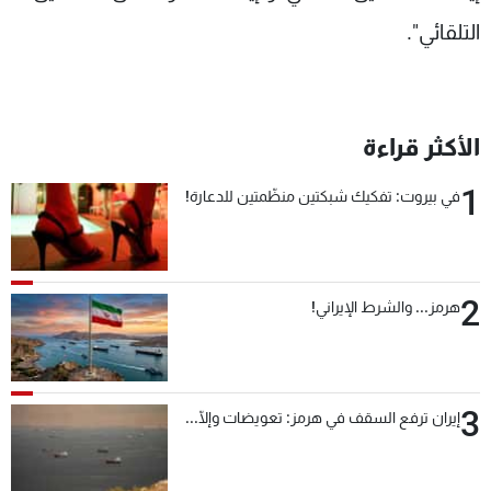
التلقائي".
الأكثر قراءة
1
في بيروت: تفكيك شبكتين منظّمتين للدعارة!
2
هرمز... والشرط الإيراني!
3
إيران ترفع السقف في هرمز: تعويضات وإلّا...