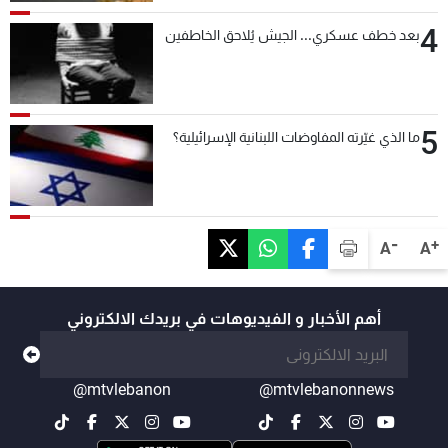
4
بعد خطف عسكري... الجيش يُلاحق الخاطفين
5
ما الذي غيّرته المفاوضات اللبنانية الإسرائيلية؟
-
+
A
A
أهم الأخبار و الفيديوهات في بريدك الالكتروني
@mtvlebanon
@mtvlebanonnews