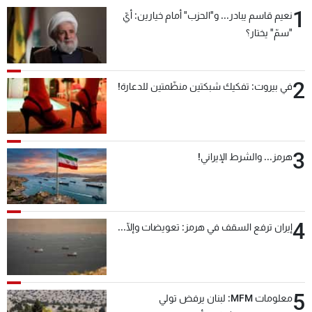
1
نعيم قاسم يبادر... و"الحزب" أمام خيارين: أيّ
"سمّ" يختار؟
2
في بيروت: تفكيك شبكتين منظّمتين للدعارة!
3
هرمز... والشرط الإيراني!
4
إيران ترفع السقف في هرمز: تعويضات وإلّا...
5
معلومات MFM: لبنان يرفض تولي