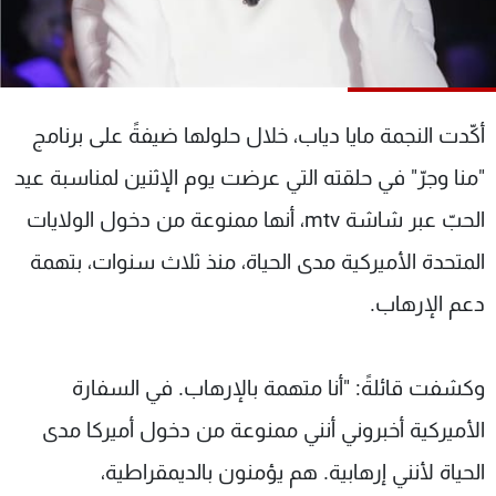
شاهد البرامج
الترددات
عن MTV
وظائف
أكّدت النجمة مايا دياب، خلال حلولها ضيفةً على برنامج
الإنـتـاج
تواصل معنا
لاعلاناتكم
شروط الإسـتخدام
"منا وجرّ" في حلقته التي عرضت يوم الإثنين لمناسبة عيد
سياسة الخصوصية
الحبّ عبر شاشة mtv، أنها ممنوعة من دخول الولايات
المتحدة الأميركية مدى الحياة، منذ ثلاث سنوات، بتهمة
دعم الإرهاب.
وكشفت قائلةً: "أنا متهمة بالإرهاب. في السفارة
الأميركية أخبروني أنني ممنوعة من دخول أميركا مدى
الحياة لأنني إرهابية. هم يؤمنون بالديمقراطية،