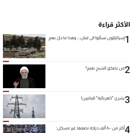
الأكثر قراءة
1
إسرائيليّون تسلّلوا الى لبنان... وهذا ما حلّ بهم
2
من يصدّق الشيخ نعيم؟
3
بشرى "كهربائية" للبنانيين!
4
أكثر من ٨٠٠ ألف دراجة نصفها غير مسجّل: