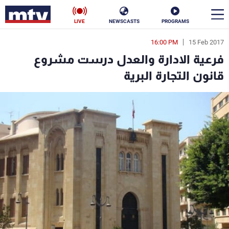
LIVE
NEWSCASTS
PROGRAMS
16:00 PM
15 Feb 2017
en
فرعية الادارة والعدل درست مشروع
الأخبار
قانون التجارة البرية
سياسة
ناس
إقتصاد
فن
منوعات
رياضة
كأس العالم
البرامج
جدول البرامج