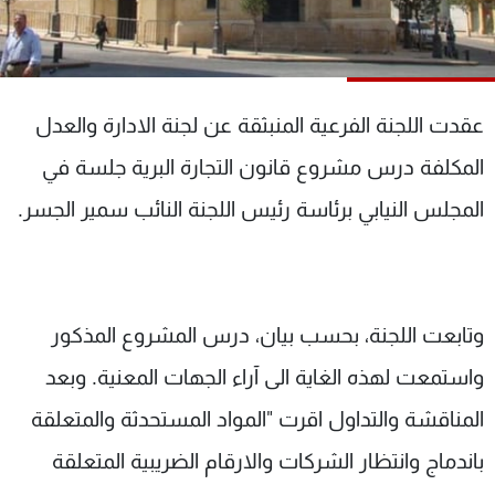
شاهد البرامج
الترددات
عقدت اللجنة الفرعية المنبثقة عن لجنة الادارة والعدل
عن MTV
وظائف
الإنـتـاج
تواصل معنا
المكلفة درس مشروع قانون التجارة البرية جلسة في
لاعلاناتكم
شروط الإسـتخدام
سياسة الخصوصية
المجلس النيابي برئاسة رئيس اللجنة النائب سمير الجسر.
وتابعت اللجنة، بحسب بيان، درس المشروع المذكور
واستمعت لهذه الغاية الى آراء الجهات المعنية. وبعد
المناقشة والتداول اقرت "المواد المستحدثة والمتعلقة
باندماج وانتظار الشركات والارقام الضريبية المتعلقة