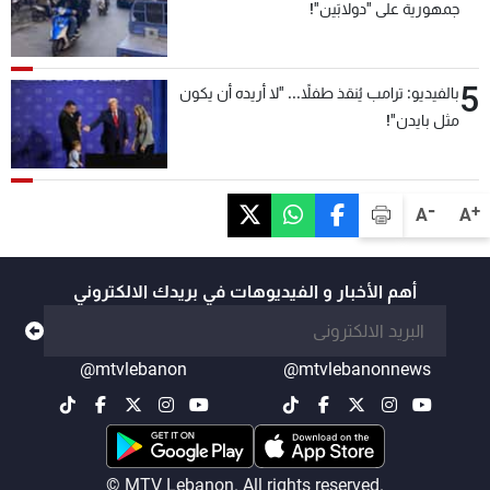
جمهورية على "دولابَين"!
5
بالفيديو: ترامب يُنقذ طفلاً... "لا أريده أن يكون
مثل بايدن"!
-
+
A
A
أهم الأخبار و الفيديوهات في بريدك الالكتروني
@mtvlebanon
@mtvlebanonnews
© MTV Lebanon. All rights reserved.