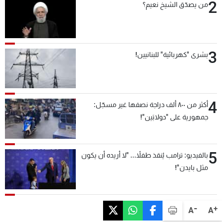
2
من يصدّق الشيخ نعيم؟
3
بشرى "كهربائية" للبنانيين!
4
أكثر من ٨٠٠ ألف دراجة نصفها غير مسجّل:
جمهورية على "دولابَين"!
5
بالفيديو: ترامب يُنقذ طفلاً... "لا أريده أن يكون
مثل بايدن"!
-
+
A
A