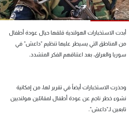
شاهد البرامج
الترددات
أبدت الاستخبارات الهولندية قلقها حيال عودة أطفال
عن MTV
وظائف
الإنـتـاج
تواصل معنا
من المناطق التي يسيطر عليها تنظيم "داعش" في
لاعلاناتكم
شروط الإسـتخدام
سياسة الخصوصية
سوريا والعراق، بعد اعتناقهم الفكر المتشدد.
وحذرت الاستخبارات أيضاً في تقرير لها، من إمكانية
نشوء خطر ناجم عن عودة أطفال لمقاتلين هولنديين
تابعين لـ"داعش".