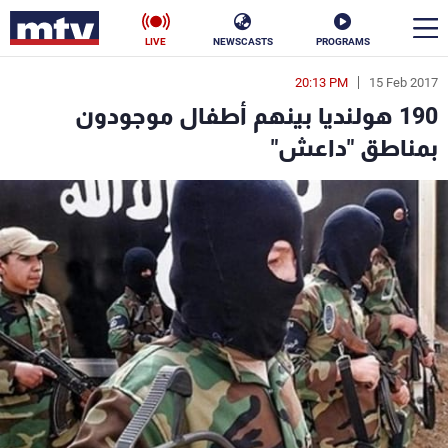
LIVE
NEWSCASTS
PROGRAMS
20:13 PM
15 Feb 2017
en
190 هولنديا بينهم أطفال موجودون
الأخبار
بمناطق "داعش"
سياسة
ناس
إقتصاد
فن
منوعات
رياضة
كأس العالم
البرامج
جدول البرامج