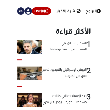
البرامج
نشرة الأخبار
LIVE
en
الأكثر قراءة
1
السفير السابق في
المستشفى... بعد توقيفه!
2
الجيش الإسرائيلي بالفيديو: تدمير
نفق في الجنوب
3
بعد الإنتقادات التي طالت
جسمها... جورجينا رودريغيز تخرج
عن صمتها