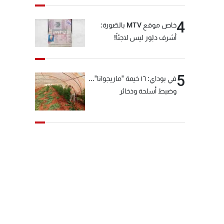
4
خاص موقع MTV بالصّورة:
أشرف دبّور ليس لاجئاً!
5
في بوداي: ١٦ خيمة "ماريجوانا"...
وضبط أسلحة وذخائر