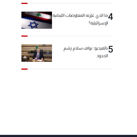
4
ما الذي غيّرته المفاوضات اللبنانية
الإسرائيلية؟
5
بالفيديو: نواف سلام رسّم
الحدود