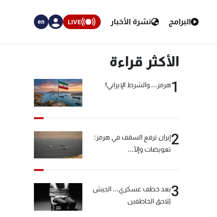
البرامج
نشرة الأخبار
LIVE
en
الأكثر قراءة
1
هرمز... والشرط الإيراني!
2
إيران ترفع السقف في هرمز:
تعويضات وإلّا...
3
بعد خطف عسكري... الجيش
يُلاحق الخاطفين