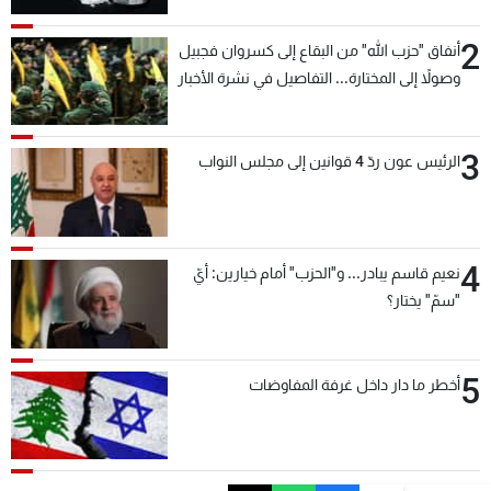
2
أنفاق "حزب الله" من البقاع إلى كسروان فجبيل
وصولاً إلى المختارة... التفاصيل في نشرة الأخبار
بعد قليل
3
الرئيس عون ردّ 4 قوانين إلى مجلس النواب
4
نعيم قاسم يبادر... و"الحزب" أمام خيارين: أيّ
"سمّ" يختار؟
5
أخطر ما دار داخل غرفة المفاوضات