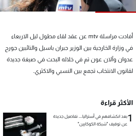
شاهد البرامج
الترددات
عن MTV
وظائف
أفادت مراسلة mtv عن عقد لقاء مطول ليل الاربعاء
الإنـتـاج
تواصل معنا
في وزارة الخارجية بين الوزير جبران باسيل والنائبين جورج
لاعلاناتكم
شروط الإسـتخدام
سياسة الخصوصية
عدوان وآلان عون تم في خلاله البحث في صيغة جديدة
لقانون الانتخاب تجمع بين النسبي والاكثري.
الأكثر قراءة
1
بعد انكشافهم في أستراليا... تفاصيل جديدة
عن توقيف "شبكة الكوكايين"