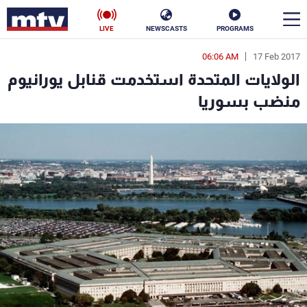
LIVE
NEWSCASTS
PROGRAMS
06:06 AM
17 Feb 2017
en
الولايات المتحدة استخدمت قنابل يورانيوم
الأخبار
منضب بسوريا
سياسة
ناس
إقتصاد
فن
منوعات
رياضة
كأس العالم
البرامج
جدول البرامج