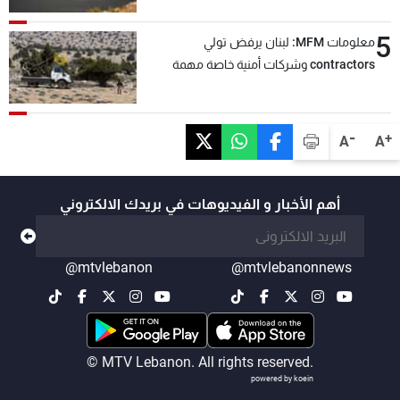
5
معلومات MFM: لبنان يرفض تولي
contractors وشركات أمنية خاصة مهمة
التحقق من نزع سلاح "حزب الله"
-
+
A
A
أهم الأخبار و الفيديوهات في بريدك الالكتروني
@mtvlebanon
@mtvlebanonnews
© MTV Lebanon. All rights reserved.
powered by koein