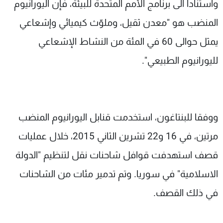
واستنادا الى برنامج الأمم المتحدة للبيئة، فإن اليورانيوم
المنضب هو "معدن ثقيل، وملوّث كيميائي وإشعاعي
يمثل حوالى 60 في المئة من النشاط الإشعاعي
لليورانيوم الطبيعي".
ووفقا للبنتاغون، استخدمت قنابل اليورانيوم المنضب
مرتين، في 16 و22 تشرين الثاني 2015، خلال عمليات
قصف استهدفت قوافل شاحنات نقل لتنظيم "الدولة
الاسلامية" في سوريا. وتم تدمير مئات من الشاحنات
في ذلك القصف.