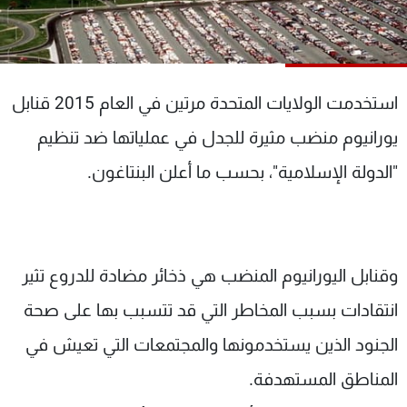
شاهد البرامج
الترددات
استخدمت الولايات المتحدة مرتين في العام 2015 قنابل
عن MTV
وظائف
الإنـتـاج
تواصل معنا
يورانيوم منضب مثيرة للجدل في عملياتها ضد تنظيم
لاعلاناتكم
شروط الإسـتخدام
سياسة الخصوصية
"الدولة الإسلامية"، بحسب ما أعلن البنتاغون.
وقنابل اليورانيوم المنضب هي ذخائر مضادة للدروع تثير
انتقادات بسبب المخاطر التي قد تتسبب بها على صحة
الجنود الذين يستخدمونها والمجتمعات التي تعيش في
المناطق المستهدفة.