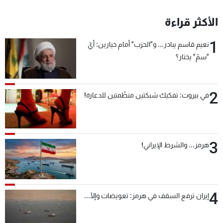
الأكثر قراءة
1
نعيم قاسم يبادر... و"الحزب" أمام خيارين: أيّ
"سمّ" يختار؟
2
في بيروت: تفكيك شبكتين منظّمتين للدعارة!
3
هرمز... والشرط الإيراني!
4
إيران ترفع السقف في هرمز: تعويضات وإلّا...